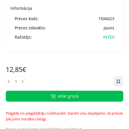
Informācija
Preces kods:
1506623
Preces stāvoklis:
Jauns
Ražotājs:
INTEX
12,85€
Ielikt grozā
Piegāde no piegādātāju noliktavām. Darām visu iespējamo, lai preces
pie jums nonāktu laicīgi.