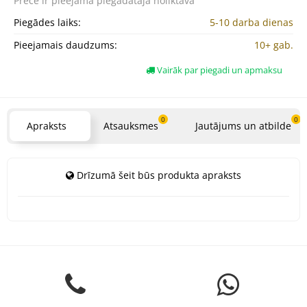
Prece ir pieejama
piegādātāja noliktavā
Piegādes laiks:
5-10 darba dienas
Pieejamais daudzums:
10+ gab.
Vairāk par piegadi un apmaksu
0
0
Apraksts
Atsauksmes
Jautājums un atbilde
Drīzumā šeit būs produkta apraksts