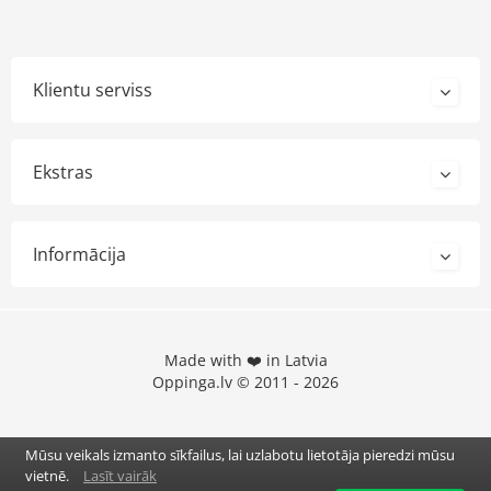
Klientu serviss
Ekstras
Informācija
Made with ❤️ in Latvia
Oppinga.lv © 2011 - 2026
Mūsu veikals izmanto sīkfailus, lai uzlabotu lietotāja pieredzi mūsu
vietnē.
Lasīt vairāk