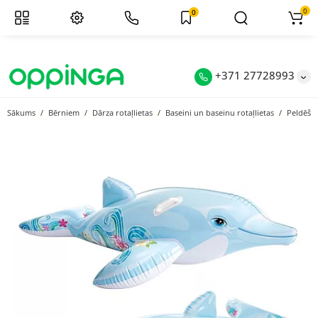
0
0
+371 27728993
Sākums
Bērniem
Dārza rotaļlietas
Baseini un baseinu rotaļlietas
Peldēša