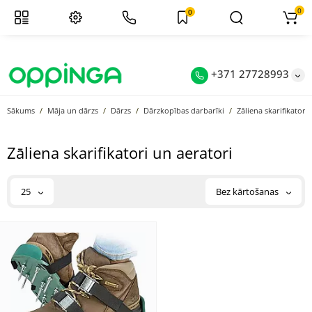
0
0
+371 27728993
Sākums
Māja un dārzs
Dārzs
Dārzkopības darbarīki
Zāliena skarifikatori
Zāliena skarifikatori un aeratori
25
Bez kārtošanas