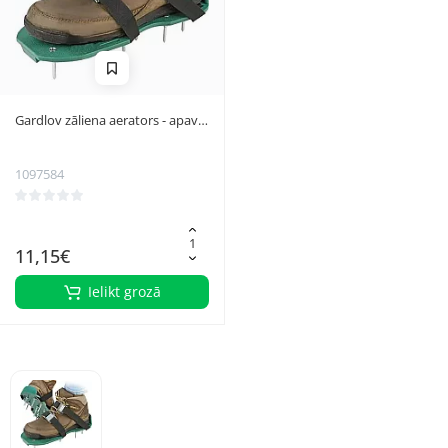
Gardlov zāliena aerators - apavi
ar metāla klipšiem, zaļš/melns
1097584
11,15€
Ielikt grozā