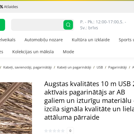
Atlaides
P. - Pk.: 12:00-17:00,
S. - 
Sv.: brīvs
elveikals
Automobiļu nozare
Kultūra un izklaide
Sports 
zs
Kolekcijas un māksla
Mode
Kabeļi, savienotāji, pagarinātāji
Kabeļi un pagarinātāji
USB
Pagarinātāji
A
Augstas kvalitātes 10 m USB 
aktīvais pagarinātājs ar AB
galiem un izturīgu materiālu 
izcila signāla kvalitāte un liel
attāluma pārraide
0