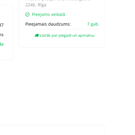
224b, Rīga
Pieejams veikalā
Pieejamais daudzums:
7 gab.
87
ns
Vairāk par piegadi un apmaksu
de