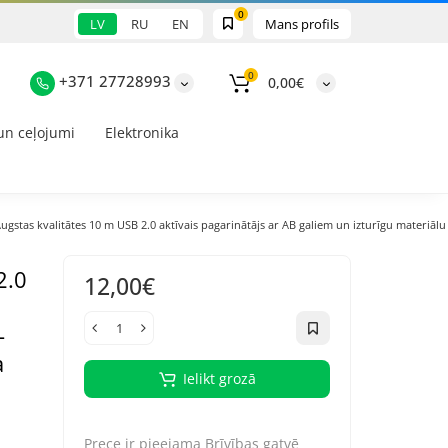
0
LV
RU
EN
Mans profils
0
+371 27728993
0,00€
un ceļojumi
Elektronika
ugstas kvalitātes 10 m USB 2.0 aktīvais pagarinātājs ar AB galiem un izturīgu materiālu -
2.0
12,00€
-
a
Ielikt grozā
Prece ir pieejama
Brīvības gatvē