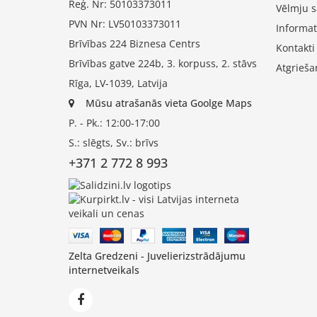
Reģ. Nr: 50103373011
Vēlmju s
PVN Nr: LV50103373011
Informat
Brīvības 224 Biznesa Centrs
Kontakti
Brīvības gatve 224b, 3. korpuss, 2. stāvs
Atgrieša
Rīga, LV-1039, Latvija
Mūsu atrašanās vieta Goolge Maps
P. - Pk.: 12:00-17:00
S.: slēgts, Sv.: brīvs
+371 2 772 8 993
Zelta Gredzeni - Juvelierizstrādājumu
internetveikals