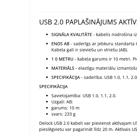
USB 2.0 PAPLAŠINĀJUMS AKTĪ
SIGNĀLA KVALITĀTE
- kabelis nodrošina iz
ENDS
AB
- saderīgs ar jebkuru standarta U
Kabeļa gali ir sieviešu un vīriešu (AB).
1
0 METRU -
kabeļa garums ir 10 metri. P
MATERIĀLS -
elastīgu materiālu izmantoš
SPECIFIKĀCIJA -
saderība: USB 1.0, 1.1, 2.0
SPECIFIKĀCIJA
Savietojamība: USB 1.0, 1.1, 2.0.
Uzgaļi: AB:
garums: 10 m
svars: 233 g
Delock USB 2.0 kabeli var pievienot aktīvajam U
pieslēgvietu var pagarināt līdz 20 m. Aktīvais US