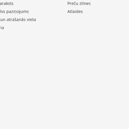
araksts
Preču zīmes
īvs paziņojums
Atlaides
 un atrašanās vieta
na