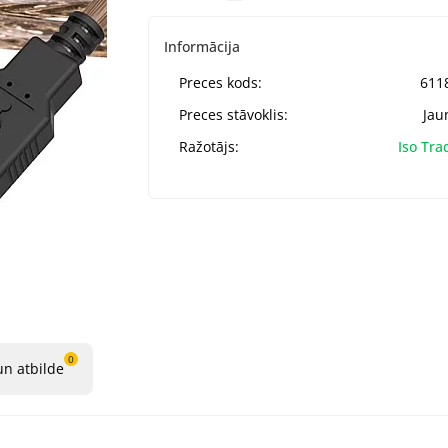
Informācija
Preces kods:
611
Preces stāvoklis:
Jau
Ražotājs:
Iso Tra
0
un atbilde