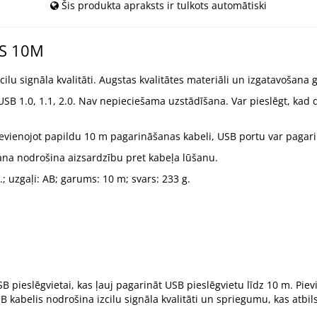
Šis produkta apraksts ir tulkots automātiski
VS 10M
cilu signāla kvalitāti. Augstas kvalitātes materiāli un izgatavošana g
SB 1.0, 1.1, 2.0. Nav nepieciešama uzstādīšana. Var pieslēgt, kad d
ievienojot papildu 10 m pagarināšanas kabeli, USB portu var pagari
ana nodrošina aizsardzību pret kabeļa lūšanu.
.; uzgaļi: AB; garums: 10 m; svars: 233 g.
SB pieslēgvietai, kas ļauj pagarināt USB pieslēgvietu līdz 10 m. Pi
B kabelis nodrošina izcilu signāla kvalitāti un spriegumu, kas atbils