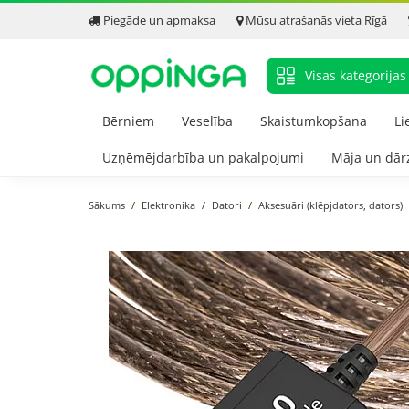
Piegāde un apmaksa
Mūsu atrašanās vieta Rīgā
Visas kategorijas
Bērniem
Veselība
Skaistumkopšana
Li
Uzņēmējdarbība un pakalpojumi
Māja un dār
Sākums
Elektronika
Datori
Aksesuāri (klēpjdators, dators)