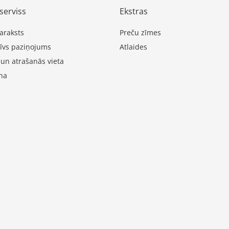
serviss
Ekstras
araksts
Preču zīmes
īvs paziņojums
Atlaides
 un atrašanās vieta
na