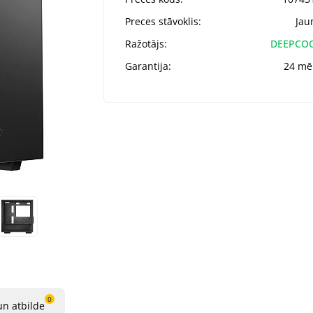
Preces stāvoklis:
Jau
Ražotājs:
DEEPCO
Garantija:
24 mē
0
un atbilde