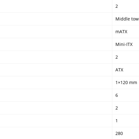
2
Middle tow
mATX
Mini-ITX
2
ATX
1×120 mm
6
2
1
280