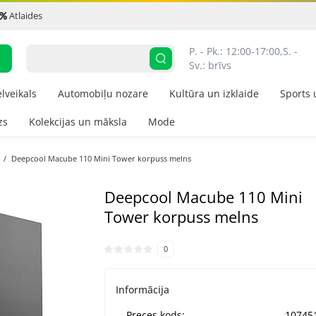
Atlaides
P. - Pk.: 12:00-17:00,
S. - 
Sv.: brīvs
elveikals
Automobiļu nozare
Kultūra un izklaide
Sports 
zs
Kolekcijas un māksla
Mode
Deepcool Macube 110 Mini Tower korpuss melns
Deepcool Macube 110 Mini
Tower korpuss melns
0
Informācija
Preces kods:
10745