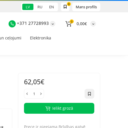
0
LV
RU
EN
Mans profils
0
+371 27728993
0,00€
un ceļojumi
Elektronika
62,05€
Ielikt grozā
Prece ir pieejama
Brīvības gatvē
18