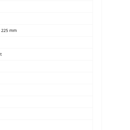
× 225 mm
t