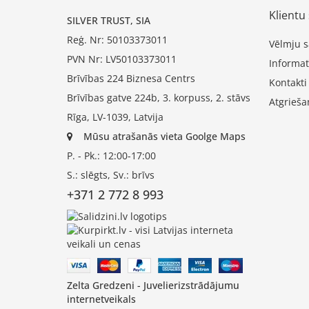
Klientu 
SILVER TRUST, SIA
Reģ. Nr: 50103373011
Vēlmju s
PVN Nr: LV50103373011
Informat
Brīvības 224 Biznesa Centrs
Kontakti
Brīvības gatve 224b, 3. korpuss, 2. stāvs
Atgrieša
Rīga, LV-1039, Latvija
Mūsu atrašanās vieta Goolge Maps
P. - Pk.: 12:00-17:00
S.: slēgts, Sv.: brīvs
+371 2 772 8 993
Zelta Gredzeni - Juvelierizstrādājumu
internetveikals