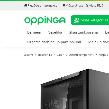
Piegāde un apmaksa
Mūsu atrašanās vieta Rīgā
Visas kategorijas
Bērniem
Veselība
Skaistumkopšana
Li
Uzņēmējdarbība un pakalpojumi
Māja un dār
Sākums
Elektronika
Datori
Datoru komponenti
Korpusi