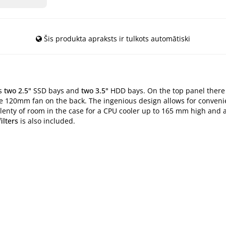
Šis produkta apraksts ir tulkots automātiski
rs
two 2.5"
SSD bays and
two 3.5"
HDD bays. On the top panel there
le 120mm fan on the back. The ingenious design allows for conven
plenty of room in the case for a CPU cooler up to 165 mm high and 
ilters
is also included.