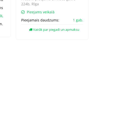
224b, Rīga
ns
Pieejams veikalā
OL
Pieejamais daudzums:
1 gab.
n.
Vairāk par piegadi un apmaksu