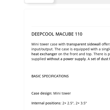
DEEPCOOL MACUBE 110
Mini tower case with
transparent sidewall
offe
input/output. The case is equipped with a sing
heat exchanger
on the front and top. There is 
supplied
without a power supply
. A
set of dust f
BASIC SPECIFICATIONS
Case design:
Mini tower
Internal positions:
2× 2.5", 2× 3.5"