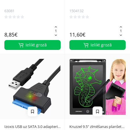
pele ar LED apgaismojumu
pele Izoxis 26628, melna
63081
1504132
8,85€
11,60€
Ielikt grozā
Ielikt grozā
Izoxis USB uz SATA 3.0 adapteris
Kruzzel 9.5" zīmēšanas planšete