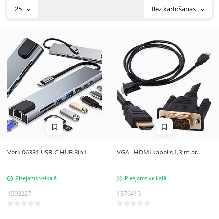
25
Bez kārtošanas
Verk 06331 USB-C HUB 8in1
VGA - HDMI kabelis 1,3 m ar
zelta savienotājiem
Pieejams veikalā
Pieejams veikalā
1503227
1376410