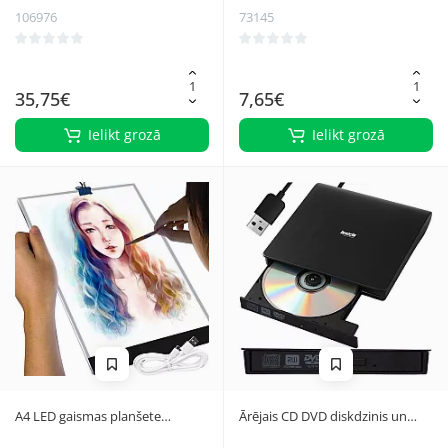
106976
73145
35,75€
7,65€
Ielikt grozā
Ielikt grozā
A4 LED gaismas planšete
Ārējais CD DVD diskdzinis un
zīmēšanai un kopēšanai 23506
rakstītājs Izoxis 26083, USB 3.0