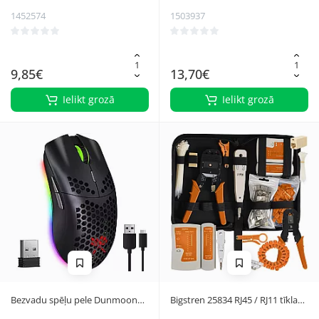
1452574
1503937
9,85€
13,70€
Ielikt grozā
Ielikt grozā
Bezvadu spēļu pele Dunmoon
Bigstren 25834 RJ45 / RJ11 tīkla
19495 ar RGB apgaismojumu
kabeļu testeris un instrumentu