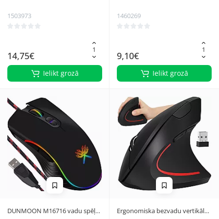
komplekts, melns/oranžs
1503973
1460269
14,75€
9,10€
Ielikt grozā
Ielikt grozā
DUNMOON M16716 vadu spēļu
Ergonomiska bezvadu vertikālā