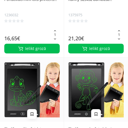
Izoxis 22272 ar 11 papīra ruļļiem
portatīvā datora galdiņš, līdz 17"
1236032
1375975
16,65€
21,20€
Ielikt grozā
Ielikt grozā