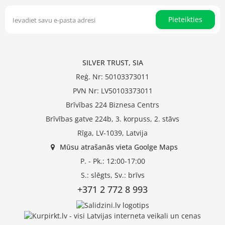
Pieteikties
SILVER TRUST, SIA
Reģ. Nr: 50103373011
PVN Nr: LV50103373011
Brīvības 224 Biznesa Centrs
Brīvības gatve 224b, 3. korpuss, 2. stāvs
Rīga, LV-1039, Latvija
Mūsu atrašanās vieta Goolge Maps
P. - Pk.: 12:00-17:00
S.: slēgts, Sv.: brīvs
+371 2 772 8 993