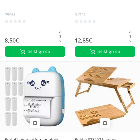
klaviatūrai XXL, melns P18625
Pavedienu Komplekts 3D
Pildspalvai 30 gb, 5m (arī...
75961
61721
8,50€
12,85€
Ielikt grozā
Ielikt grozā
Portatīvais mini foto printeris
Ruhhy S23452 bambusa