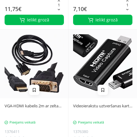
11,75€
7,10€
Ielikt grozā
Ielikt grozā
VGA-HDMI kabelis 2m ar zelta
Videoierakstu uztveršanas karte
kontaktiem Full HD
HDMI USB 4K
Pieejams veikalā
Pieejams veikalā
1376411
1376380