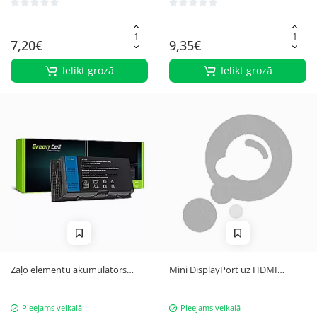
7,20€
9,35€
Ielikt grozā
Ielikt grozā
Zaļo elementu akumulators
Mini DisplayPort uz HDMI
FV993 priekš Dell Precision
Adapteris Baltā Krāsā FullHD
M4600 M4700 M4800 M4800
1080p
Pieejams veikalā
Pieejams veikalā
M6600 M6700