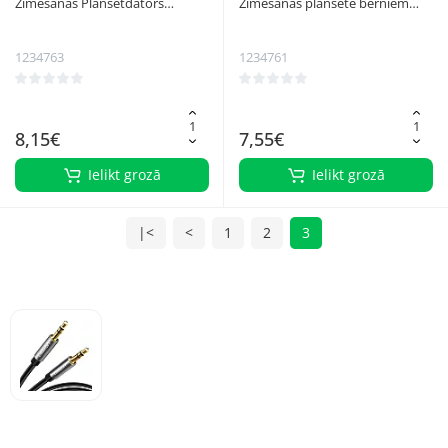
Zīmēšanas Planšetdators
Zīmēšanas planšete bērniem
Planšete 12" Kruzzel 22456,
8.5" KRUZZEL 22454, melna
Melna
1234763
1234761
8,15€
7,55€
Ielikt grozā
Ielikt grozā
|<
<
1
2
3