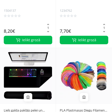
2,5" HDD/SSD diskiem, melns
bērniem, melna
1504137
1234762
8,20€
7,70€
Ielikt grozā
Ielikt grozā
Liels galda paklājs pelei un
PLA Plastmasas Diegu Filamentu