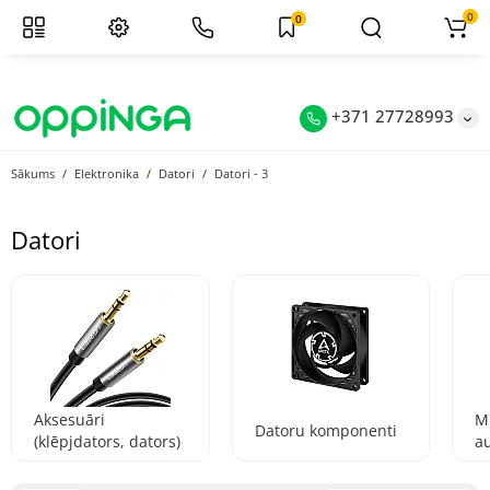
0
0
+371 27728993
Sākums
Elektronika
Datori
Datori - 3
Datori
Aksesuāri
M
Datoru komponenti
(klēpjdators, dators)
a