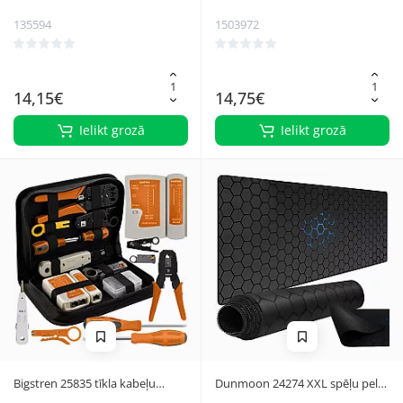
komplekts, 145 gab.
135594
1503972
14,15€
14,75€
Ielikt grozā
Ielikt grozā
Bigstren 25835 tīkla kabeļu
Dunmoon 24274 XXL spēļu peles
testera un instrumentu
paliktnis, 90x40 cm, melns/zils