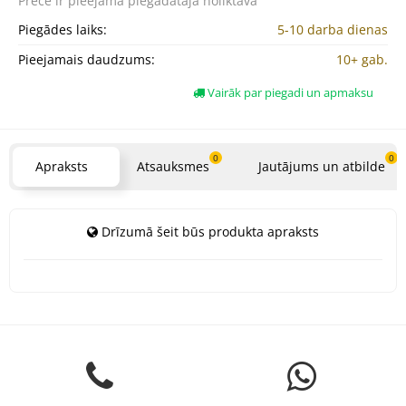
Prece ir pieejama
piegādātāja noliktavā
Piegādes laiks:
5-10 darba dienas
Pieejamais daudzums:
10+ gab.
Vairāk par piegadi un apmaksu
0
0
Apraksts
Atsauksmes
Jautājums un atbilde
Drīzumā šeit būs produkta apraksts