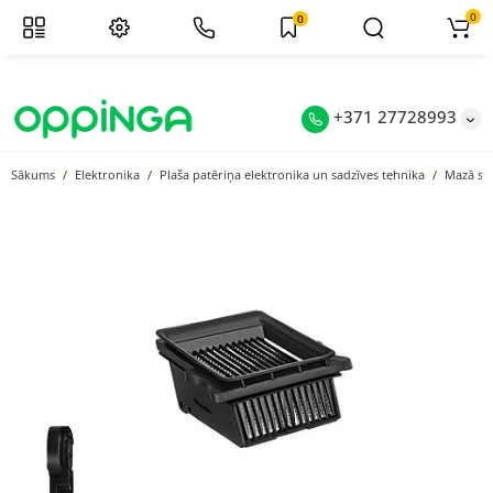
0
0
+371 27728993
Sākums
Elektronika
Plaša patēriņa elektronika un sadzīves tehnika
Mazā sad