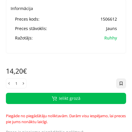
Informācija
Preces kods:
1506612
Preces stāvoklis:
Jauns
Ražotājs:
Ruhhy
14,20€
Ielikt grozā
Piegāde no piegādātāju noliktavām. Darām visu iespējamo, lai preces
pie jums nonāktu laicīgi.