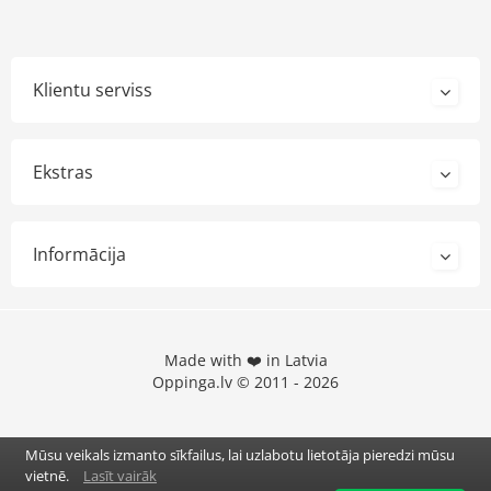
Klientu serviss
Ekstras
Informācija
Made with ❤️ in Latvia
Oppinga.lv © 2011 - 2026
Mūsu veikals izmanto sīkfailus, lai uzlabotu lietotāja pieredzi mūsu
vietnē.
Lasīt vairāk