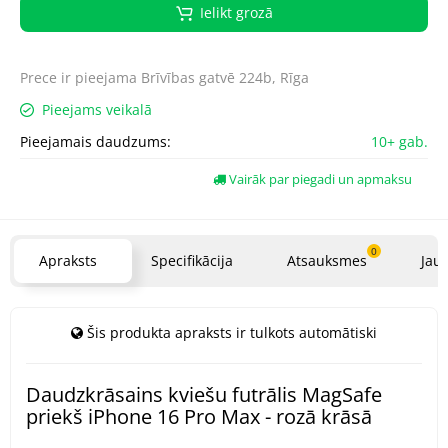
Ielikt grozā
Prece ir pieejama
Brīvības gatvē 224b, Rīga
Pieejams veikalā
Pieejamais daudzums:
10+ gab.
Vairāk par piegadi un apmaksu
0
Apraksts
Specifikācija
Atsauksmes
Jau
Šis produkta apraksts ir tulkots automātiski
Daudzkrāsains kviešu futrālis MagSafe
priekš iPhone 16 Pro Max - rozā krāsā