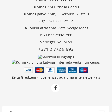
PVN Nr: LV50103373011
Brīvības 224 Biznesa Centrs
Brīvības gatve 224b, 3. korpuss, 2. stāvs
Rīga, LV-1039, Latvija
Mūsu atrašanās vieta Goolge Maps
P. - Pk.: 12:00-17:00
S.: slēgts, Sv.: brīvs
+371 2 772 8 993
Zelta Gredzeni - Juvelierizstrādājumu internetveikals