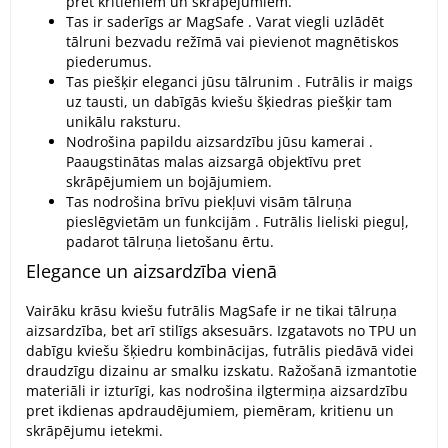
pret kritieniem un skrāpējumiem.
Tas ir saderīgs ar MagSafe . Varat viegli uzlādēt
tālruni bezvadu režīmā vai pievienot magnētiskos
piederumus.
Tas piešķir eleganci jūsu tālrunim . Futrālis ir maigs
uz tausti, un dabīgās kviešu šķiedras piešķir tam
unikālu raksturu.
Nodrošina papildu aizsardzību jūsu kamerai .
Paaugstinātas malas aizsargā objektīvu pret
skrāpējumiem un bojājumiem.
Tas nodrošina brīvu piekļuvi visām tālruņa
pieslēgvietām un funkcijām . Futrālis lieliski pieguļ,
padarot tālruņa lietošanu ērtu.
Elegance un aizsardzība vienā
Vairāku krāsu kviešu futrālis MagSafe ir ne tikai tālruņa
aizsardzība, bet arī stilīgs aksesuārs. Izgatavots no TPU un
dabīgu kviešu šķiedru kombinācijas, futrālis piedāvā videi
draudzīgu dizainu ar smalku izskatu. Ražošanā izmantotie
materiāli ir izturīgi, kas nodrošina ilgtermiņa aizsardzību
pret ikdienas apdraudējumiem, piemēram, kritienu un
skrāpējumu ietekmi.