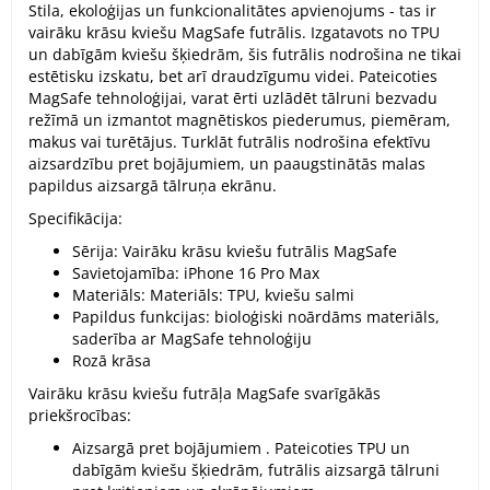
Stila, ekoloģijas un funkcionalitātes apvienojums - tas ir
vairāku krāsu kviešu MagSafe futrālis. Izgatavots no TPU
un dabīgām kviešu šķiedrām, šis futrālis nodrošina ne tikai
estētisku izskatu, bet arī draudzīgumu videi. Pateicoties
MagSafe tehnoloģijai, varat ērti uzlādēt tālruni bezvadu
režīmā un izmantot magnētiskos piederumus, piemēram,
makus vai turētājus. Turklāt futrālis nodrošina efektīvu
aizsardzību pret bojājumiem, un paaugstinātās malas
papildus aizsargā tālruņa ekrānu.
Specifikācija:
Sērija: Vairāku krāsu kviešu futrālis MagSafe
Savietojamība: iPhone 16 Pro Max
Materiāls: Materiāls: TPU, kviešu salmi
Papildus funkcijas: bioloģiski noārdāms materiāls,
saderība ar MagSafe tehnoloģiju
Rozā krāsa
Vairāku krāsu kviešu futrāļa MagSafe svarīgākās
priekšrocības:
Aizsargā pret bojājumiem . Pateicoties TPU un
dabīgām kviešu šķiedrām, futrālis aizsargā tālruni