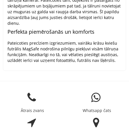
tālruņa kamerai. Pateicoties tām, objektīvs ir pasargāts no
skrāpējumiem un bojājumiem pat tad, ja tālruni novietojat
uz muguras uz galda vai raupja darba virsmas. Šī papildu
aizsardzība ļauj jums justies drošāk, lietojot ierīci katru
dienu.
Perfekta piemērošanās un komforts
Pateicoties precīziem izgriezumiem, vairāku krāsu kviešu
futrālis MagSafe nodrošina pilnīgu piekļuvi visām tālruņa
funkcijām. Neatkarīgi no tā, vai vēlaties pieslēgt austiņas,
uzlādēt ierīci vai uzņemt fotoattēlu, futrālis nav šķērslis.
Ātrais zvans
Whatsapp čats