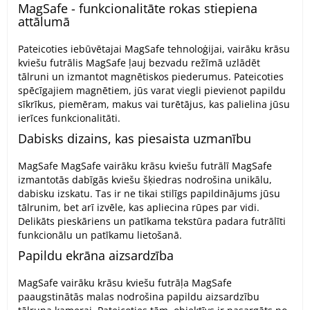
MagSafe - funkcionalitāte rokas stiepiena
attālumā
Pateicoties iebūvētajai MagSafe tehnoloģijai, vairāku krāsu
kviešu futrālis MagSafe ļauj bezvadu režīmā uzlādēt
tālruni un izmantot magnētiskos piederumus. Pateicoties
spēcīgajiem magnētiem, jūs varat viegli pievienot papildu
sīkrīkus, piemēram, makus vai turētājus, kas palielina jūsu
ierīces funkcionalitāti.
Dabisks dizains, kas piesaista uzmanību
MagSafe MagSafe vairāku krāsu kviešu futrālī MagSafe
izmantotās dabīgās kviešu šķiedras nodrošina unikālu,
dabisku izskatu. Tas ir ne tikai stilīgs papildinājums jūsu
tālrunim, bet arī izvēle, kas apliecina rūpes par vidi.
Delikāts pieskāriens un patīkama tekstūra padara futrālīti
funkcionālu un patīkamu lietošanā.
Papildu ekrāna aizsardzība
MagSafe vairāku krāsu kviešu futrāļa MagSafe
paaugstinātās malas nodrošina papildu aizsardzību