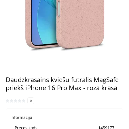
Daudzkrāsains kviešu futrālis MagSafe
priekš iPhone 16 Pro Max - rozā krāsā
0
Informācija
Preces kods:
1459177