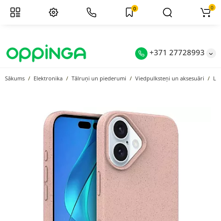
0
0
+371 27728993
Sākums
Elektronika
Tālruņi un piederumi
Viedpulksteņi un aksesuāri
Lie