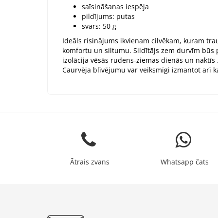
saīsināšanas iespēja
pildījums: putas
svars: 50 g
Ideāls risinājums ikvienam cilvēkam, kuram trau
komfortu un siltumu. Sildītājs zem durvīm būs p
izolācija vēsās rudens-ziemas dienās un naktīs 
Caurvēja blīvējumu var veiksmīgi izmantot arī kar
Ātrais zvans
Whatsapp čats