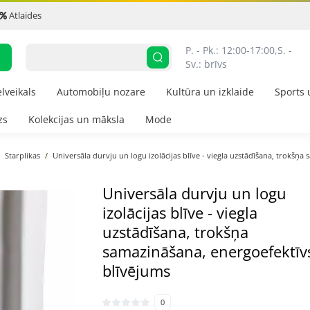
Atlaides
P. - Pk.: 12:00-17:00,
S. - 
Sv.: brīvs
elveikals
Automobiļu nozare
Kultūra un izklaide
Sports 
zs
Kolekcijas un māksla
Mode
Starplikas
Universāla durvju un logu izolācijas blīve - viegla uzstādīšana, trokšņ
Universāla durvju un logu
izolācijas blīve - viegla
uzstādīšana, trokšņa
samazināšana, energoefektīv
blīvējums
0