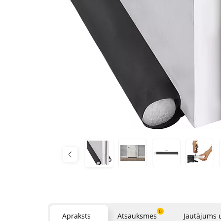
0
Apraksts
Atsauksmes
Jautājums 