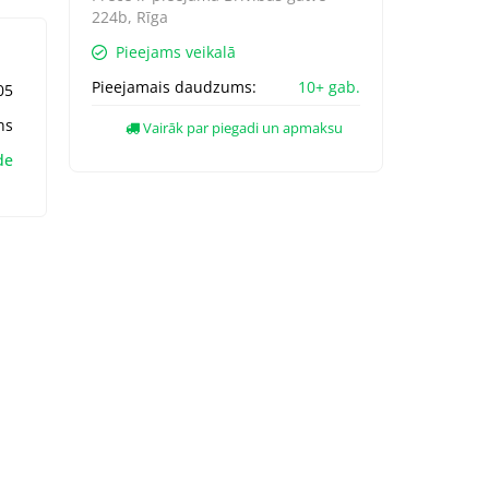
224b, Rīga
Pieejams veikalā
Pieejamais daudzums:
10+ gab.
05
ns
Vairāk par piegadi un apmaksu
de