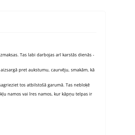
zmaksas. Tas labi darbojas arī karstās dienās -
i aizsargā pret aukstumu, caurvēju, smakām, kā
 sagrieziet tos atbilstošā garumā. Tas nebloķē
īvokļu namos vai īres namos, kur kāpņu telpas ir