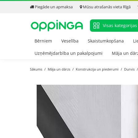
Piegāde un apmaksa
Mūsu atrašanās vieta Rīgā
Visas kategorijas
Bērniem
Veselība
Skaistumkopšana
Li
Uzņēmējdarbība un pakalpojumi
Māja un dār
Sākums
Māja un dārzs
Konstrukcija un piederumi
Durvis