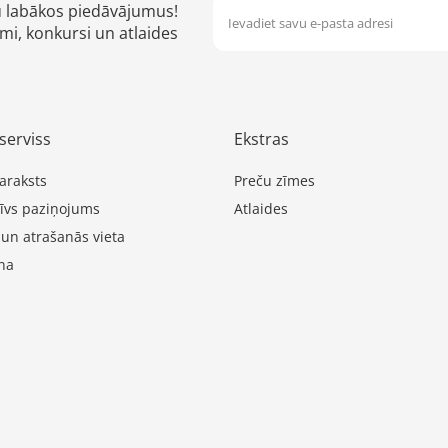
u labākos piedāvājumus!
mi, konkursi un atlaides
serviss
Ekstras
araksts
Preču zīmes
īvs paziņojums
Atlaides
 un atrašanās vieta
na