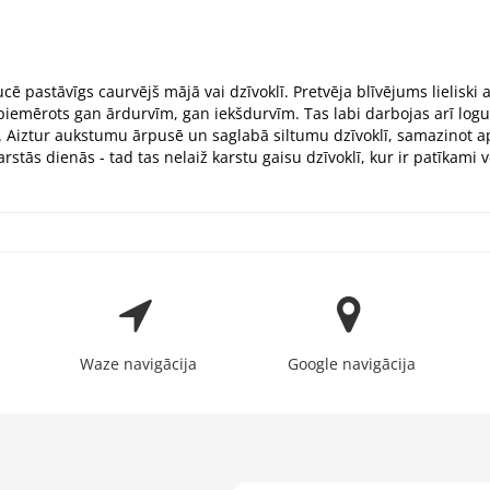
cē pastāvīgs caurvējš mājā vai dzīvoklī. Pretvēja blīvējums lieliski
iemērots gan ārdurvīm, gan iekšdurvīm. Tas labi darbojas arī logu bl
. Aiztur aukstumu ārpusē un saglabā siltumu dzīvoklī, samazinot ap
stās dienās - tad tas nelaiž karstu gaisu dzīvoklī, kur ir patīkami v
Waze navigācija
Google navigācija