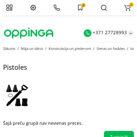
0
0
+371 27728993
Sākums
Māja un dārzs
Konstrukcija un piederumi
Sienas un fasādes
Izol
Pistoles
Šajā preču grupā nav nevienas preces.
Turpināt