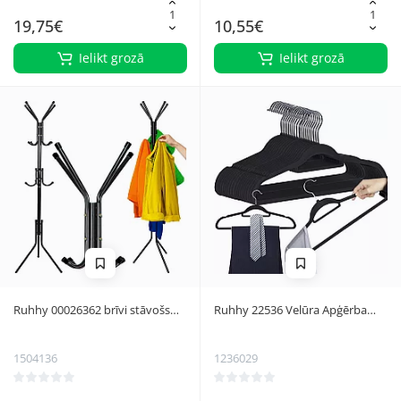
19,75€
10,55€
Ielikt grozā
Ielikt grozā
Ruhhy 00026362 brīvi stāvošs
Ruhhy 22536 Velūra Apģērba
drēbju pakaramais 170 cm,
Pakaramais, 20 gabali, Melns
melns
1504136
1236029