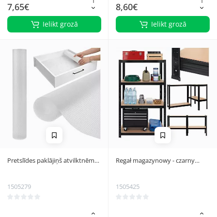
7,65€
8,60€
Ielikt grozā
Ielikt grozā
Pretslīdes paklājiņš atvilktnēm
Regał magazynowy - czarny
un plauktiem Ruhhy 24897,
150x75x30 Bigstren
500x50 cm, balts
1505279
1505425