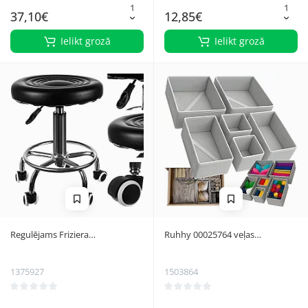
37,10€
12,85€
Ielikt grozā
Ielikt grozā
Regulējams Friziera
Ruhhy 00025764 veļas
Kosmetologa Skaistumkopšanas
organizatoru komplekts, 6 gab.,
Meistara Krēsls Taburete, Melns
pelēks
1375927
1503864