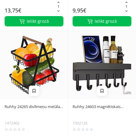
13,75€
9,95€
Ielikt grozā
Ielikt grozā
Ruhhy 24265 divlīmeņu metāla
Ruhhy 24603 magnētiskais
grozs augļiem un dārzeņiem,
sienas pakaramais ar plauktu,
melns
melns
1472462
1502126