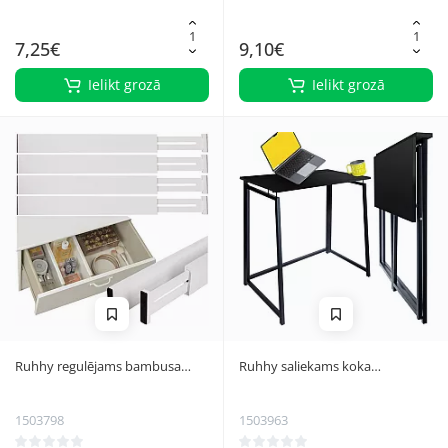
7,25€
9,10€
Ielikt grozā
Ielikt grozā
Ruhhy regulējams bambusa
Ruhhy saliekams koka
atvilktņu organizators, 4 gab.,
rakstāmgalds, melns
balts
1503798
1503963