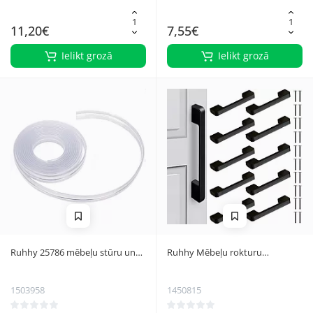
11,20€
7,55€
Ielikt grozā
Ielikt grozā
Ruhhy 25786 mēbeļu stūru un
Ruhhy Mēbeļu rokturu
malu aizsarglente, caurspīdīga,
komplekts 10 gab.
3m
1503958
1450815