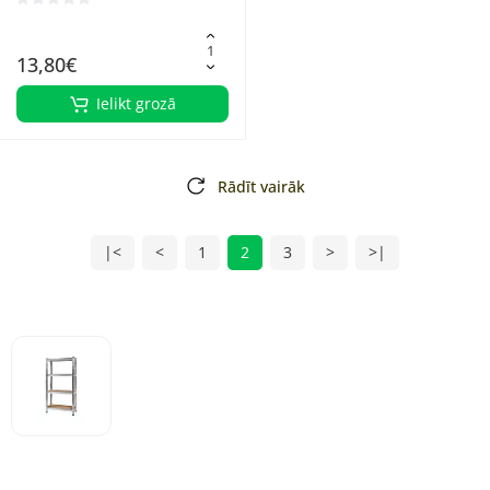
13,80€
Ielikt grozā
Rādīt vairāk
|<
<
1
2
3
>
>|