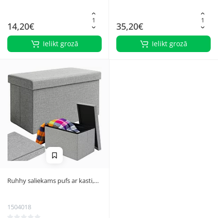
14,20€
35,20€
Ielikt grozā
Ielikt grozā
Ruhhy saliekams pufs ar kasti,
60x30x30 cm, pelēks
1504018