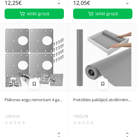
12,25€
12,05€
Ielikt grozā
Ielikt grozā
Plāksnes eņģu remontam 4 gab.
Pretslīdes paklājiņš atvilktnēm
Malatec 23032
Ruhhy 26866 500x50 cm, pelēks
1241616
1505278