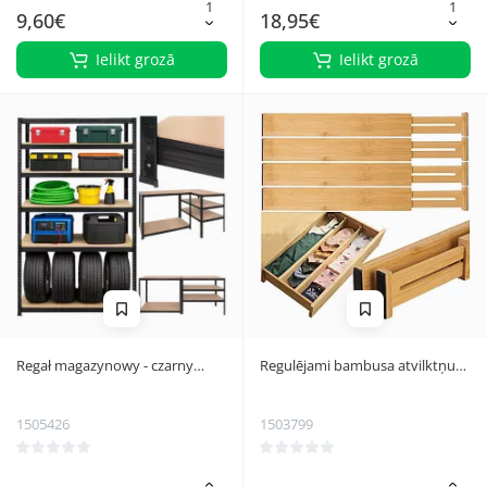
9,60€
18,95€
Ielikt grozā
Ielikt grozā
Regał magazynowy - czarny
Regulējami bambusa atvilktņu
180x100x60 Bigstren
sadalītāji Ruhhy 25633, 4 gab.
1505426
1503799