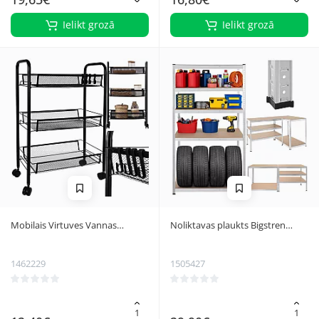
Ielikt grozā
Ielikt grozā
Mobilais Virtuves Vannas
Noliktavas plaukts Bigstren
Istabas Plaukts Ruhhy 24749
180x100x60 cm, 1000 kg, 5
stiprināti plaukti, sudraba
1462229
1505427