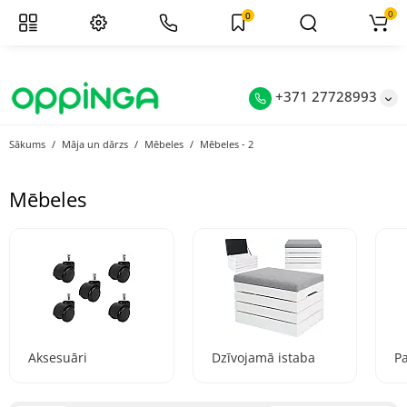
0
0
+371 27728993
Sākums
Māja un dārzs
Mēbeles
Mēbeles - 2
Mēbeles
Aksesuāri
Dzīvojamā istaba
P