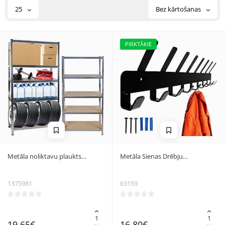
25
Bez kārtošanas
PIRKTĀKIE
Metāla noliktavu plaukts
Metāla Sienas Drēbju
180x90x40
Pakaramais 17 Āķi, Melns
1375981
63159
19,65€
16,80€