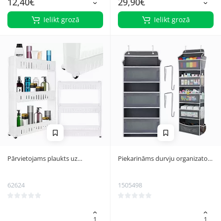
12,40€
29,90€
Ielikt grozā
Ielikt grozā
Pārvietojams plaukts uz
Piekarināms durvju organizators
riteņiem (ratiņi) virtuvei / vannas
Ruhhy 5 plaukti, pelēki balts
istabai, Balts
62624
1505498