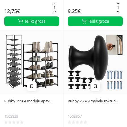
12,75€
9,25€
Ielikt grozā
Ielikt grozā
Ruhhy 25564 moduļu apavu
Ruhhy 25679 mēbeļu rokturi,
plaukts, 10 līmeņu, melns
melni matēti, 10 gab.
1503828
1503867