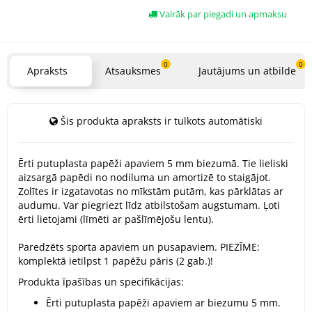
Vairāk par piegadi un apmaksu
0
0
Apraksts
Atsauksmes
Jautājums un atbilde
Šis produkta apraksts ir tulkots automātiski
Ērti putuplasta papēži apaviem 5 mm biezumā. Tie lieliski
aizsargā papēdi no nodiluma un amortizē to staigājot.
Zolītes ir izgatavotas no mīkstām putām, kas pārklātas ar
audumu. Var piegriezt līdz atbilstošam augstumam. Ļoti
ērti lietojami (līmēti ar pašlīmējošu lentu).
Paredzēts sporta apaviem un pusapaviem. PIEZĪME:
komplektā ietilpst 1 papēžu pāris (2 gab.)!
Produkta īpašības un specifikācijas:
Ērti putuplasta papēži apaviem ar biezumu 5 mm.