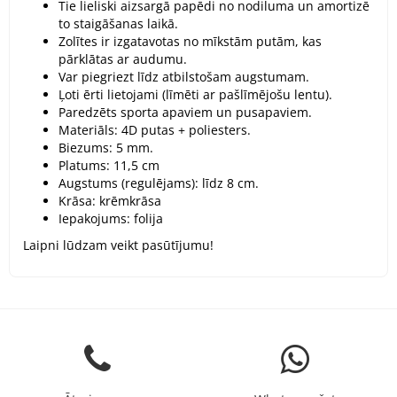
Tie lieliski aizsargā papēdi no nodiluma un amortizē
to staigāšanas laikā.
Zolītes ir izgatavotas no mīkstām putām, kas
pārklātas ar audumu.
Var piegriezt līdz atbilstošam augstumam.
Ļoti ērti lietojami (līmēti ar pašlīmējošu lentu).
Paredzēts sporta apaviem un pusapaviem.
Materiāls: 4D putas + poliesters.
Biezums: 5 mm.
Platums: 11,5 cm
Augstums (regulējams): līdz 8 cm.
Krāsa: krēmkrāsa
Iepakojums: folija
Laipni lūdzam veikt pasūtījumu!