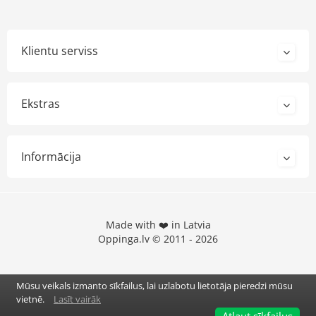
Klientu serviss
Ekstras
Informācija
Made with ❤️ in Latvia
Oppinga.lv © 2011 - 2026
Mūsu veikals izmanto sīkfailus, lai uzlabotu lietotāja pieredzi mūsu
vietnē.
Lasīt vairāk