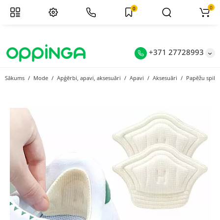
0
0
+371 27728993
Sākums
Mode
Apģērbi, apavi, aksesuāri
Apavi
Aksesuāri
Papēžu spilve