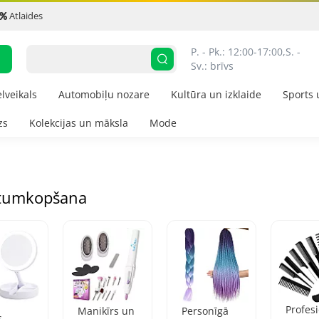
Atlaides
P. - Pk.: 12:00-17:00,
S. - 
Sv.: brīvs
elveikals
Automobiļu nozare
Kultūra un izklaide
Sports 
zs
Kolekcijas un māksla
Mode
stumkopšana
Profes
Manikīrs un
Personīgā
s