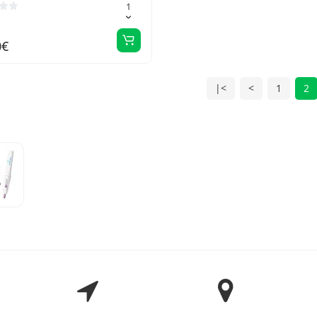
0€
|<
<
1
2