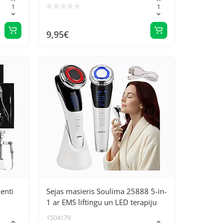
9,95€
enti
Sejas masieris Soulima 25888 5-in-
1 ar EMS liftingu un LED terapiju
1504179