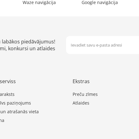
Waze navigācija
Google navigācija
u labākos piedāvājumus!
mi, konkursi un atlaides
serviss
Ekstras
araksts
Preču zīmes
īvs paziņojums
Atlaides
 un atrašanās vieta
na