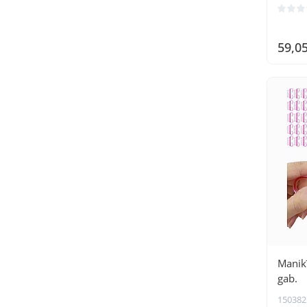
59,0
Manikī
gab.
150382