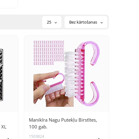
jums
25
Bez kārtošanas
Manikīra Nagu Putekļu Birstītes,
 XL
100 gab.
1503824