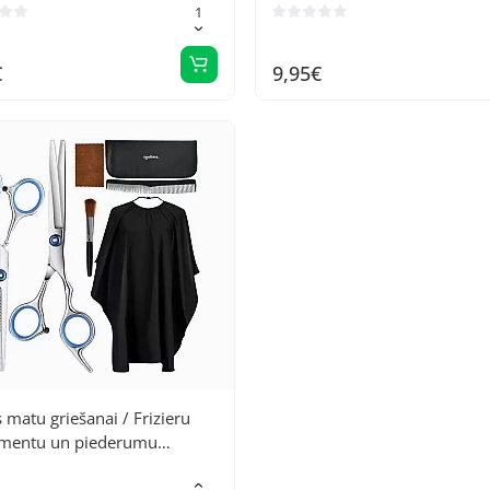
€
9,95€
 matu griešanai / Frizieru
umentu un piederumu
ekts