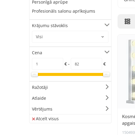
Personīgā aprūpe
Profesionāls salonu aprīkojums
Krājumu stāvoklis
Cena
€ -
€
Ražotāji
Atlaide
Vērtējums
Kosmēt
Atcelt visus
apgai
2612
150493