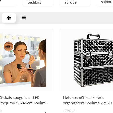
salonu
pedikīrs
aprūpe
aprīko
iskais spogulis ar LED
Liels kosmētikas koferis
smojumu 58x46cm Soulima
organizators Soulima 22529,
9
9
1235792