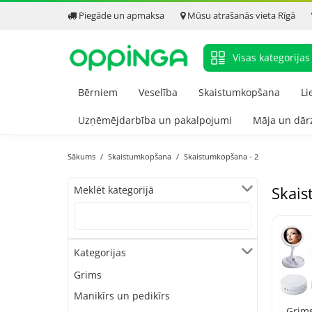
Piegāde un apmaksa
Mūsu atrašanās vieta Rīgā
Visas kategorijas
Bērniem
Veselība
Skaistumkopšana
Li
Uzņēmējdarbība un pakalpojumi
Māja un dār
Sākums
Skaistumkopšana
Skaistumkopšana - 2
Skai
Meklēt kategorijā
Kategorijas
Grims
Manikīrs un pedikīrs
Grim