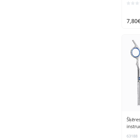
7,80
Šķēres
instr
kompl
63188