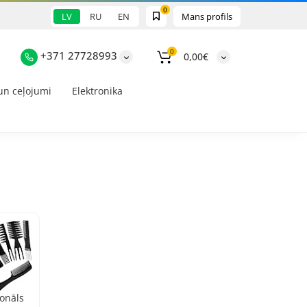
0
LV
RU
EN
Mans profils
0
+371 27728993
0,00€
un ceļojumi
Elektronika
ionāls