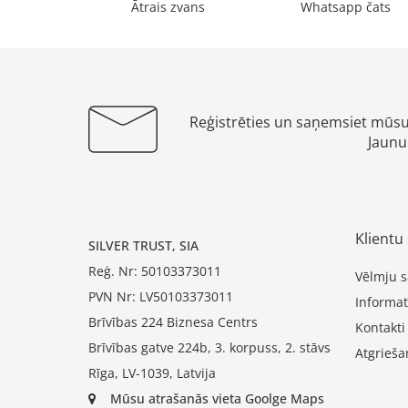
Ātrais zvans
Whatsapp čats
Reģistrēties un saņemsiet mūs
Jaunu
Klientu 
SILVER TRUST, SIA
Reģ. Nr: 50103373011
Vēlmju s
PVN Nr: LV50103373011
Informat
Brīvības 224 Biznesa Centrs
Kontakti
Brīvības gatve 224b, 3. korpuss, 2. stāvs
Atgrieša
Rīga, LV-1039, Latvija
Mūsu atrašanās vieta Goolge Maps