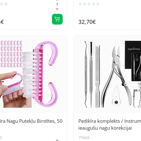
5€
32,70€
ra Nagu Putekļu Birstītes, 50
Pedikīra komplekts / Instrum
ieaugušu nagu korekcijai
5
75969