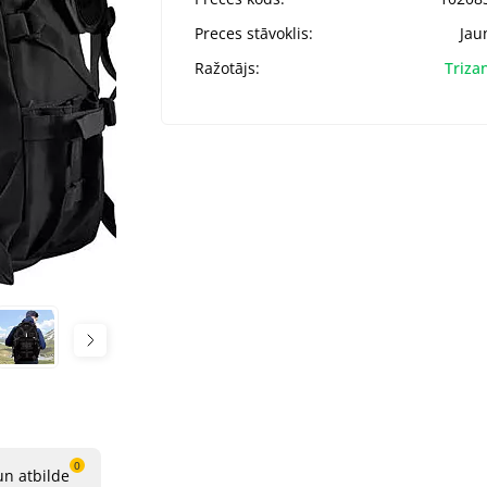
Preces stāvoklis:
Jau
Ražotājs:
Triza
0
un atbilde