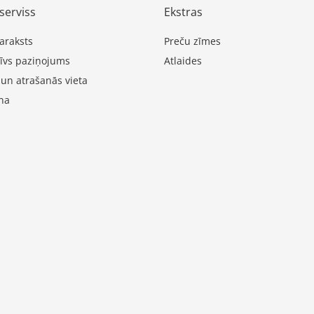
serviss
Ekstras
araksts
Preču zīmes
īvs paziņojums
Atlaides
 un atrašanās vieta
na