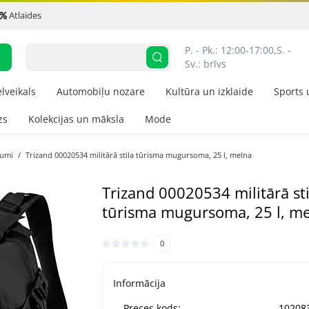
Atlaides
P. - Pk.: 12:00-17:00,
S. - 
Sv.: brīvs
elveikals
Automobiļu nozare
Kultūra un izklaide
Sports 
zs
Kolekcijas un māksla
Mode
jumi
Trizand 00020534 militārā stila tūrisma mugursoma, 25 l, melna
Trizand 00020534 militārā sti
tūrisma mugursoma, 25 l, m
0
Informācija
Preces kods:
10208