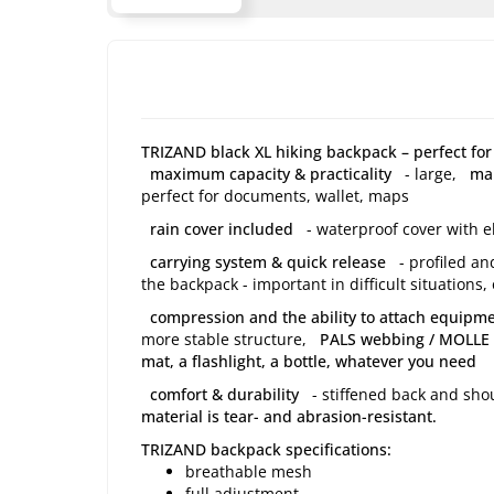
TRIZAND black XL hiking backpack – perfect for 
maximum capacity & practicality
- large,
mai
perfect for documents, wallet, maps
rain cover included
- waterproof cover with el
carrying system & quick release
- profiled and
the backpack - important in difficult situations, 
compression and the ability to attach equipm
more stable structure,
PALS webbing / MOLLE
mat, a flashlight, a bottle, whatever you need
comfort & durability
- stiffened back and sho
material is tear- and abrasion-resistant.
TRIZAND backpack specifications:
breathable mesh
full adjustment