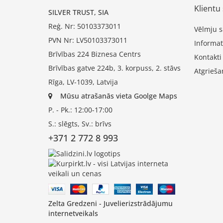
Klientu 
SILVER TRUST, SIA
Reģ. Nr: 50103373011
Vēlmju s
PVN Nr: LV50103373011
Informat
Brīvības 224 Biznesa Centrs
Kontakti
Brīvības gatve 224b, 3. korpuss, 2. stāvs
Atgrieša
Rīga, LV-1039, Latvija
Mūsu atrašanās vieta Goolge Maps
P. - Pk.: 12:00-17:00
S.: slēgts, Sv.: brīvs
+371 2 772 8 993
Zelta Gredzeni - Juvelierizstrādājumu
internetveikals