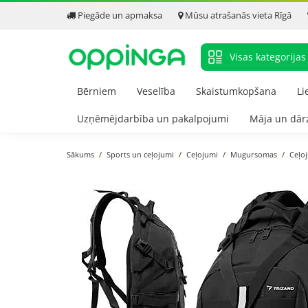
Piegāde un apmaksa
Mūsu atrašanās vieta Rīgā
Visas kategorijas
Bērniem
Veselība
Skaistumkopšana
Li
Uzņēmējdarbība un pakalpojumi
Māja un dār
Sākums
Sports un ceļojumi
Ceļojumi
Mugursomas
Ceļo