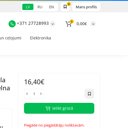
0
LV
RU
EN
Mans profils
0
+371 27728993
0,00€
un ceļojumi
Elektronika
la
16,40€
elna
Ielikt grozā
Piegāde no piegādātāju noliktavām.
31