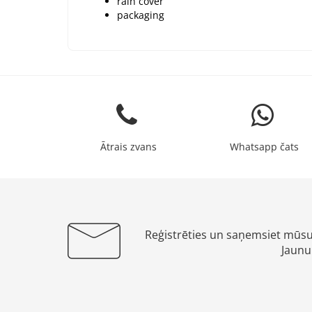
rain cover
packaging
Ātrais zvans
Whatsapp čats
Reģistrēties un saņemsiet mūs
Jaunu