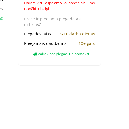
Darām visu iespējamo, lai preces pie jums
ns
nonāktu laicīgi.
nd
Prece ir pieejama
piegādātāja
noliktavā
Piegādes laiks:
5-10 darba dienas
Pieejamais daudzums:
10+ gab.
Vairāk par piegadi un apmaksu