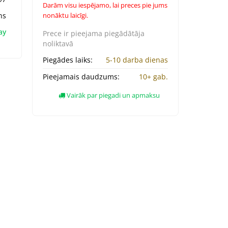
Darām visu iespējamo, lai preces pie jums
ns
nonāktu laicīgi.
ay
Prece ir pieejama
piegādātāja
noliktavā
Piegādes laiks:
5-10 darba dienas
Pieejamais daudzums:
10+ gab.
Vairāk par piegadi un apmaksu