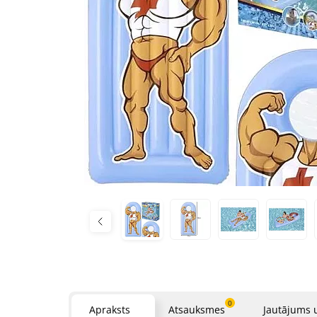
0
Apraksts
Atsauksmes
Jautājums 