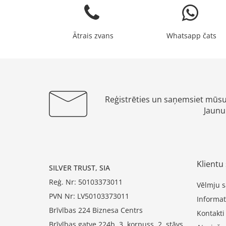
Ātrais zvans
Whatsapp čats
Reģistrēties un saņemsiet mūs
Jaunu
Klientu 
SILVER TRUST, SIA
Reģ. Nr: 50103373011
Vēlmju s
PVN Nr: LV50103373011
Informat
Brīvības 224 Biznesa Centrs
Kontakti
Brīvības gatve 224b, 3. korpuss, 2. stāvs