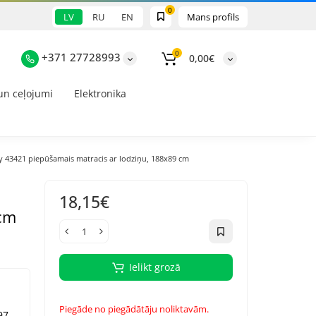
0
LV
RU
EN
Mans profils
0
+371 27728993
0,00€
un ceļojumi
Elektronika
 43421 piepūšamais matracis ar lodziņu, 188x89 cm
18,15€
 cm
Ielikt grozā
Piegāde no piegādātāju noliktavām.
97