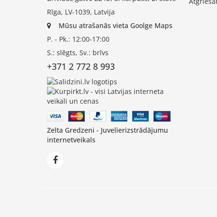
Atgrieša
Rīga, LV-1039, Latvija
Mūsu atrašanās vieta Goolge Maps
P. - Pk.: 12:00-17:00
S.: slēgts, Sv.: brīvs
+371 2 772 8 993
Zelta Gredzeni - Juvelierizstrādājumu
internetveikals