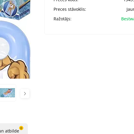
Preces stāvoklis:
Jau
Ražotājs:
Bestw
0
un atbilde