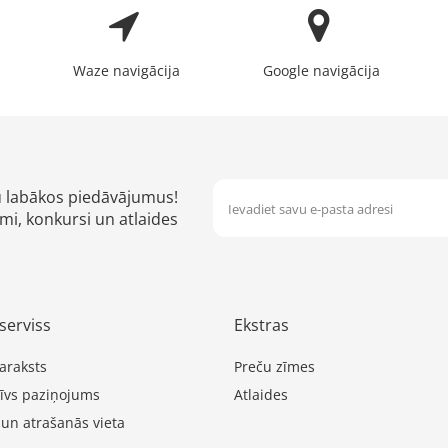
Waze navigācija
Google navigācija
u labākos piedāvājumus!
mi, konkursi un atlaides
serviss
Ekstras
araksts
Preču zīmes
īvs paziņojums
Atlaides
 un atrašanās vieta