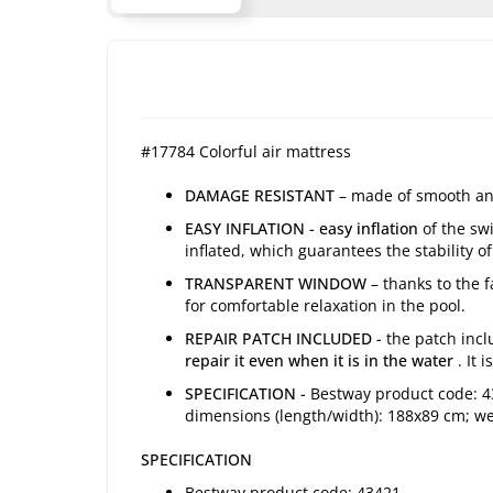
#17784 Colorful air mattress
DAMAGE RESISTANT
– made of smooth and 
EASY INFLATION - easy inflation
of the swi
inflated, which guarantees the stability o
TRANSPARENT WINDOW
– thanks to the 
for comfortable relaxation in the pool.
REPAIR PATCH INCLUDED -
the patch inclu
repair it even when it is in the water
. It 
SPECIFICATION -
Bestway product code: 434
dimensions (length/width): 188x89 cm; wei
SPECIFICATION
Bestway product code: 43421