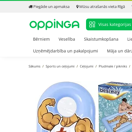
Piegāde un apmaksa
Mūsu atrašanās vieta Rīgā
Visas kategorijas
Bērniem
Veselība
Skaistumkopšana
Li
Uzņēmējdarbība un pakalpojumi
Māja un dār
Sākums
Sports un ceļojumi
Ceļojumi
Pludmale / pikniks