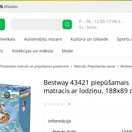
Atlaides
P. - Pk.: 12:00-17:00,
S. - 
Sv.: brīvs
elveikals
Automobiļu nozare
Kultūra un izklaide
Sports 
zs
Kolekcijas un māksla
Mode
Pludmales matrači un piepūšamie piederumi
Matrači, Piepūšamās laivas
Bestway
Bestway 43421 piepūšamais
matracis ar lodziņu, 188x89
0
Informācija
Preces kods:
1343