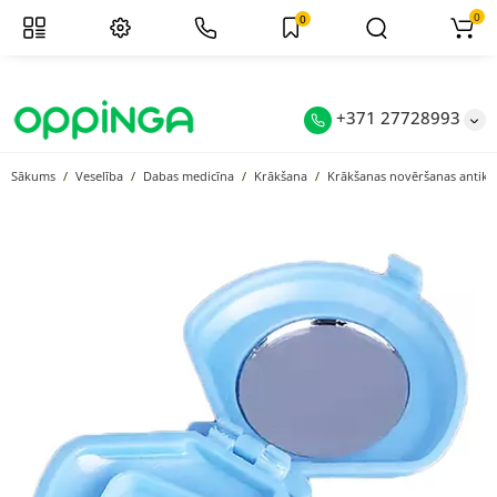
0
0
+371 27728993
Sākums
Veselība
Dabas medicīna
Krākšana
Krākšanas novēršanas antikrā