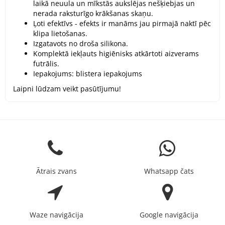
laikā neuula un mīkstās aukslējas nešķiebjas un
nerada raksturīgo krākšanas skaņu.
Ļoti efektīvs - efekts ir manāms jau pirmajā naktī pēc
klipa lietošanas.
Izgatavots no droša silikona.
Komplektā iekļauts higiēnisks atkārtoti aizverams
futrālis.
Iepakojums: blistera iepakojums
Laipni lūdzam veikt pasūtījumu!
Ātrais zvans
Whatsapp čats
Waze navigācija
Google navigācija