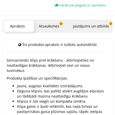
Vairāk par piegadi un apmaksu
0
0
Apraksts
Atsauksmes
Jautājums un atbilde
Šis produkta apraksts ir tulkots automātiski
Sensacionāls klips pret krākšanu - atbrīvojieties no
neatlaidīgas krākšanas. Atbrīvojiet sevi un savus
tuviniekus.
Produkta īpašības un specifikācijas:
Jauns, augstas kvalitātes izstrādājums.
Deguna klipsis, kas palīdz atvērt augšējos elpceļus
un tādējādi mazina neatlaidīgu krākšanu.
Klipsis ir ļoti viegls un kompakta izmēra.
Klipa galos ir īpaši ieliktnīši, kas rada brīvas un
pastiprinātas gaisa plūsmas sajūtu, tāpēc ieelpas