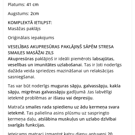
Platums:
41 cm
Augstums:
2cm
KOMPLEKTĀ IETILPST:
Masāžas paklājs
Oriģinālais iepakojums
VESELĪBAS AKUPRESŪRAS PAKLĀJIŅŠ SĀPĒM STRESA
SMAILES MASĀŽAI ZILS
Akupresūras
paklājiņš ir ideāli piemērots
labsajūtas,
veselības un imunitātes
uzlabošanai
. Tas ir ļoti noderīgs
dažāda veida spriedzes mazināšanai un relaksācijas
sasniegšanai.
Tas var būt noderīgs
muguras sāpju, galvassāpju, kakla
sāpju,
migrēnas
galvassāpju
gadījumā
.
tas labvēlīgi
ietekmē problēmas ar
išiasu vai depresiju
.
Matrača
smailes
rada spiedienu uz ādu ķermeņa svara
ietekmē.
Tas palielina asins plūsmu uz saspringto
ķermeņa daļu,
atslābina muskuļus un uzlabo dzīvībai
svarīgās funkcijas.
Ieteicams matraci izmantot katru dienu aptuveni
20