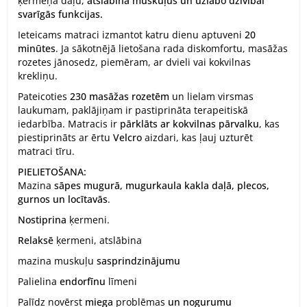
ķermeņa daļu,
atslābina muskuļus un uzlabo dzīvībai
svarīgās funkcijas.
Ieteicams matraci izmantot katru dienu aptuveni
20
minūtes
. Ja sākotnējā lietošana rada diskomfortu, masāžas
rozetes jānosedz, piemēram, ar dvieli vai kokvilnas
krekliņu.
Pateicoties
230 masāžas rozetēm
un lielam virsmas
laukumam, paklājiņam ir pastiprināta terapeitiskā
iedarbība. Matracis ir
pārklāts ar kokvilnas pārvalku
, kas
piestiprināts ar ērtu
Velcro
aizdari, kas ļauj uzturēt
matraci tīru.
PIELIETOŠANA:
Mazina
sāpes mugurā, mugurkaula kakla daļā, plecos,
gurnos un locītavās
.
Nostiprina
ķermeni.
Relaksē
ķermeni, atslābina
mazina muskuļu
sasprindzinājumu
Palielina
endorfīnu
līmeni
Palīdz novērst
miega
problēmas
un nogurumu