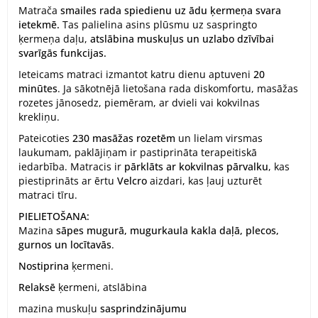
Matrača
smailes
rada spiedienu uz ādu ķermeņa svara
ietekmē.
Tas palielina asins plūsmu uz saspringto
ķermeņa daļu,
atslābina muskuļus un uzlabo dzīvībai
svarīgās funkcijas.
Ieteicams matraci izmantot katru dienu aptuveni
20
minūtes
. Ja sākotnējā lietošana rada diskomfortu, masāžas
rozetes jānosedz, piemēram, ar dvieli vai kokvilnas
krekliņu.
Pateicoties
230 masāžas rozetēm
un lielam virsmas
laukumam, paklājiņam ir pastiprināta terapeitiskā
iedarbība. Matracis ir
pārklāts ar kokvilnas pārvalku
, kas
piestiprināts ar ērtu
Velcro
aizdari, kas ļauj uzturēt
matraci tīru.
PIELIETOŠANA:
Mazina
sāpes mugurā, mugurkaula kakla daļā, plecos,
gurnos un locītavās
.
Nostiprina
ķermeni.
Relaksē
ķermeni, atslābina
mazina muskuļu
sasprindzinājumu