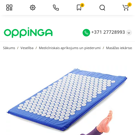
0
0
+371 27728993
Sākums
Veselība
Medicīniskais aprīkojums un piederumi
Masāžas iekārtas u