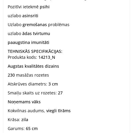
Pozitīvi ietekmē
psihi
uzlabo
asinsriti
Uzlabo
gremošanas
problēmas
uzlabo
ādas tvirtumu
paaugstina imunitāti
TEHNISKĀS SPECIFIKĀCIJAS:
Produkta kods:
14213_N
Augstas kvalitātes dizains
230
masāžas rozetes
Atskrūves diametrs:
3 cm
Smaiļu skaits uz rozetes:
27
Noņemams vāks
Kokvilnas audums,
viegli tīrāms
Krāsa:
zila
Garums:
65 cm