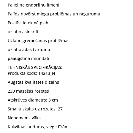
Palielina
endorfīnu
līmeni
Palīdz novērst
miega
problēmas
un nogurumu
Pozitīvi ietekmē
psihi
uzlabo
asinsriti
Uzlabo
gremošanas
problēmas
uzlabo
ādas tvirtumu
paaugstina imunitāti
TEHNISKĀS SPECIFIKĀCIJAS:
Produkta kods:
14213_N
Augstas kvalitātes dizains
230
masāžas rozetes
Atskrūves diametrs:
3 cm
Smaiļu skaits uz rozetes:
27
Noņemams vāks
Kokvilnas audums,
viegli tīrāms