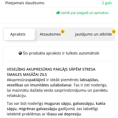
Pieejamais daudzums:
2 gab.
Vairāk par piegadi un apmaksu
0
0
Apraksts
Atsauksmes
Jautājums un atbilde
Šis produkta apraksts ir tulkots automātiski
VESELĪBAS AKUPRESŪRAS PAKLĀJS SĀPĒM STRESA
SMAILES MASĀŽAI ZILS
Akupresūras
paklājiņš
ir ideāli piemērots
labsajūtas,
veselības un imunitātes
uzlabošanai
. Tas ir ļoti noderīgs,
lai mazinātu dažāda veida sasprindzinājumu un panāktu
relaksāciju.
Tas var būt noderīgs
muguras sāpju, galvassāpju, kakla
sāpju,
migrēnas
galvassāpju
gadījumā
.
tas labvēlīgi
ietekmē problēmas ar
išiasu vai depresiju
.