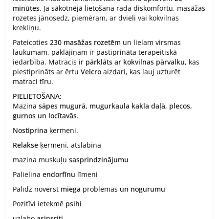
minūtes
. Ja sākotnējā lietošana rada diskomfortu, masāžas
rozetes jānosedz, piemēram, ar dvieli vai kokvilnas
krekliņu.
Pateicoties
230 masāžas rozetēm
un lielam virsmas
laukumam, paklājiņam ir pastiprināta terapeitiskā
iedarbība. Matracis ir
pārklāts ar kokvilnas pārvalku
, kas
piestiprināts ar ērtu
Velcro
aizdari, kas ļauj uzturēt
matraci tīru.
PIELIETOŠANA:
Mazina
sāpes mugurā, mugurkaula kakla daļā, plecos,
gurnos un locītavās
.
Nostiprina
ķermeni.
Relaksē
ķermeni, atslābina
mazina muskuļu
sasprindzinājumu
Palielina
endorfīnu
līmeni
Palīdz novērst
miega
problēmas
un nogurumu
Pozitīvi ietekmē
psihi
uzlabo
asinsriti