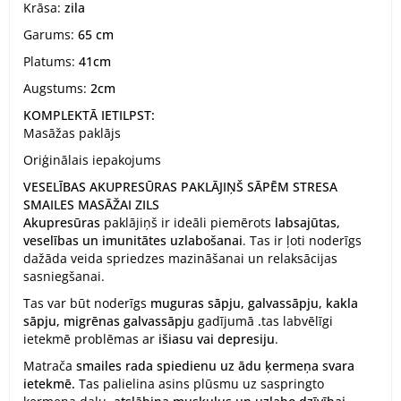
Krāsa:
zila
Garums:
65 cm
Platums:
41cm
Augstums:
2cm
KOMPLEKTĀ IETILPST:
Masāžas paklājs
Oriģinālais iepakojums
VESELĪBAS AKUPRESŪRAS PAKLĀJIŅŠ SĀPĒM STRESA
SMAILES MASĀŽAI ZILS
Akupresūras
paklājiņš ir ideāli piemērots
labsajūtas,
veselības un imunitātes
uzlabošanai
. Tas ir ļoti noderīgs
dažāda veida spriedzes mazināšanai un relaksācijas
sasniegšanai.
Tas var būt noderīgs
muguras sāpju, galvassāpju, kakla
sāpju,
migrēnas
galvassāpju
gadījumā
.
tas labvēlīgi
ietekmē problēmas ar
išiasu vai depresiju
.
Matrača
smailes
rada spiedienu uz ādu ķermeņa svara
ietekmē.
Tas palielina asins plūsmu uz saspringto