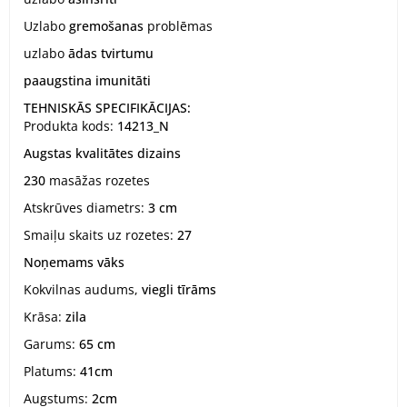
Uzlabo
gremošanas
problēmas
uzlabo
ādas tvirtumu
paaugstina imunitāti
TEHNISKĀS SPECIFIKĀCIJAS:
Produkta kods:
14213_N
Augstas kvalitātes dizains
230
masāžas rozetes
Atskrūves diametrs:
3 cm
Smaiļu skaits uz rozetes:
27
Noņemams vāks
Kokvilnas audums,
viegli tīrāms
Krāsa:
zila
Garums:
65 cm
Platums:
41cm
Augstums:
2cm