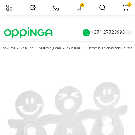
0
0
+371 27728993
Sākums
Veselība
Mutes higiēna
Aksesuāri
Universāls sienas zobu birstes u