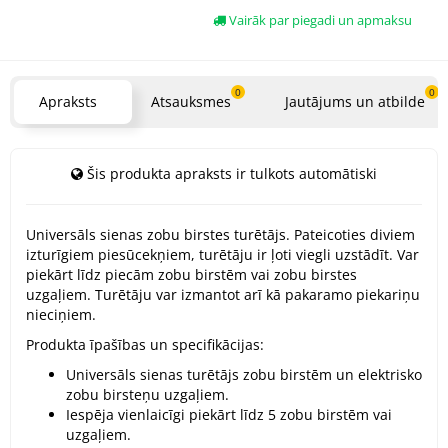
Vairāk par piegadi un apmaksu
0
0
Apraksts
Atsauksmes
Jautājums un atbilde
Šis produkta apraksts ir tulkots automātiski
Universāls sienas zobu birstes turētājs. Pateicoties diviem
izturīgiem piesūcekņiem, turētāju ir ļoti viegli uzstādīt. Var
piekārt līdz piecām zobu birstēm vai zobu birstes
uzgaļiem. Turētāju var izmantot arī kā pakaramo piekariņu
nieciņiem.
Produkta īpašības un specifikācijas:
Universāls sienas turētājs zobu birstēm un elektrisko
zobu birsteņu uzgaļiem.
Iespēja vienlaicīgi piekārt līdz 5 zobu birstēm vai
uzgaļiem.