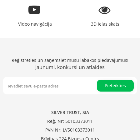
Video navigācija
3D ielas skats
Reģistrēties un saņemsiet mūsu labākos piedāvājumus!
Jaunumi, konkursi un atlaides
Pieteikties
SILVER TRUST, SIA
Reģ. Nr: 50103373011
PVN Nr: LV50103373011
Brīvības 224 Biznesa Centrs