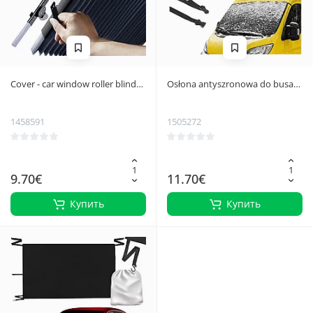
Cover - car window roller blind
Osłona antyszronowa do busa-
24794
zestaw Xtrobb
1458591
1505272
9.70€
11.70€
Купить
Купить