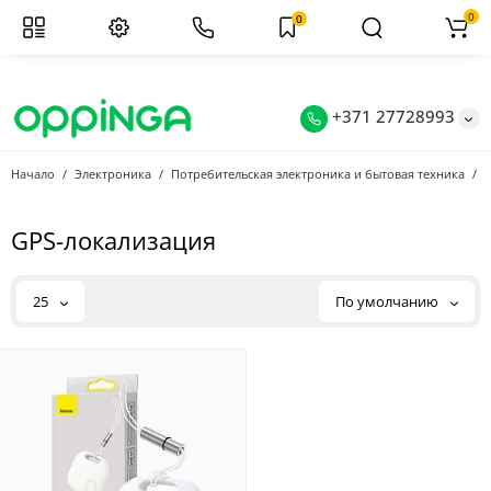
0
0
+371 27728993
Начало
Электроника
Потребительская электроника и бытовая техника
G
GPS-локализация
25
По умолчанию