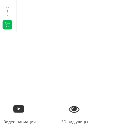
Видео навиация
3D вид улицы