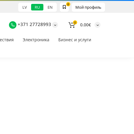
0
LV
RU
EN
Мой профиль
0
+371 27728993
0.00€
ествия
Электроника
Бизнес и услуги