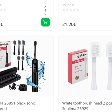
4
1505235
5€
21.20€
ma 26851 black sonic
White toothbrush head 2 pcs
brush
Soulima 26929