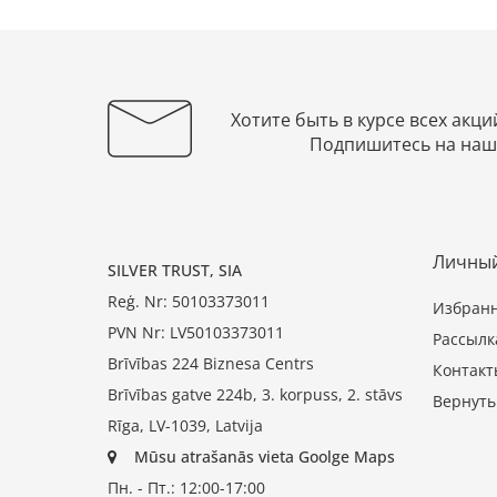
Хотите быть в курсе всех акци
Подпишитесь на наш
Личный
SILVER TRUST, SIA
Reģ. Nr: 50103373011
Избран
PVN Nr: LV50103373011
Рассылк
Brīvības 224 Biznesa Centrs
Контакт
Brīvības gatve 224b, 3. korpuss, 2. stāvs
Вернуть
Rīga, LV-1039, Latvija
Mūsu atrašanās vieta Goolge Maps
Пн. - Пт.: 12:00-17:00