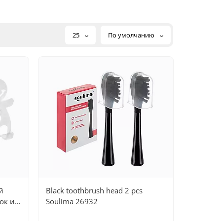
25
По умолчанию
й
Black toothbrush head 2 pcs
ок и
Soulima 26932