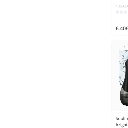
136320
6.40
Souli
Irriga