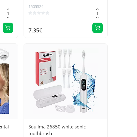
1505524
7.35€
ntal
Soulima 26850 white sonic
toothbrush