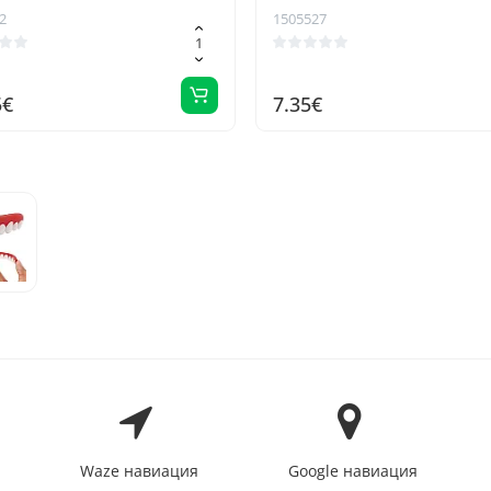
2
1505527
5€
7.35€
Waze навиация
Google навиация