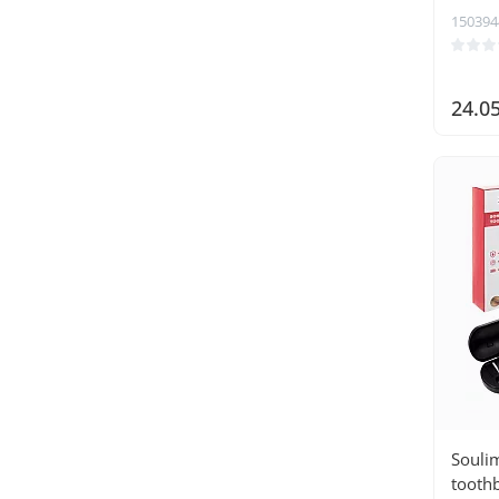
150394
24.0
Souli
tooth