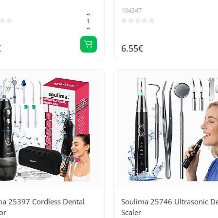
104347
€
6.55€
ma 25397 Cordless Dental
Soulima 25746 Ultrasonic De
tor
Scaler