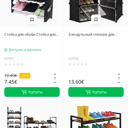
Стойка для обуви Стойка для
3-модульный стеллаж для
обуви, 4 полки
обуви с прозрачными
дверцами, простой сборкой и
Доступен в магазине
возможностью настройки для
оптимальной организации
63941
62658
пространства в доме
10.40€
-28 %
7.45€
13.60€
Купить
Купить