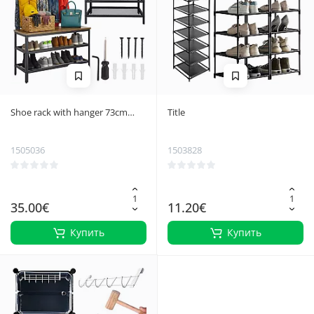
Shoe rack with hanger 73cm
Title
Ruhhy 27037
1505036
1503828
35.00€
11.20€
Купить
Купить