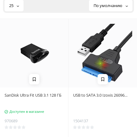
25
По умолчанию
SanDisk Ultra Fit USB 3.1 128 ГБ
USB to SATA 3.0 Izoxis 26096
adapter
Доступен в магазине
970689
1504137