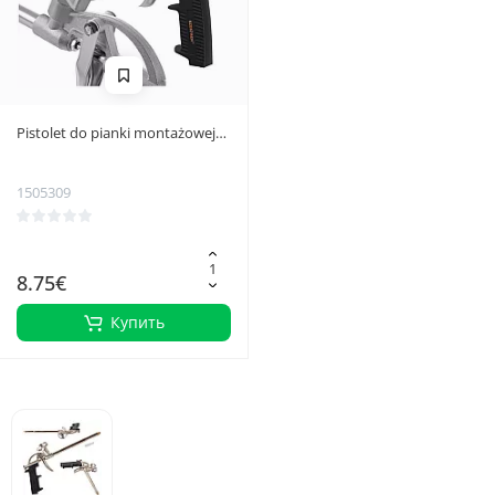
Pistolet do pianki montażowej
Bigstren 27284
1505309
8.75€
Купить