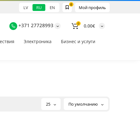
0
LV
RU
EN
Мой профиль
0
+371 27728993
0.00€
ествия
Электроника
Бизнес и услуги
25
По умолчанию