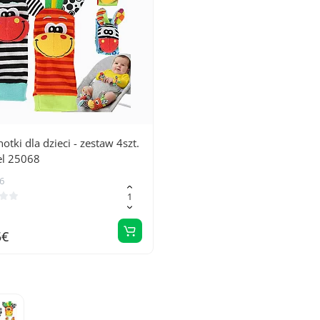
otki dla dzieci - zestaw 4szt.
el 25068
6
5€