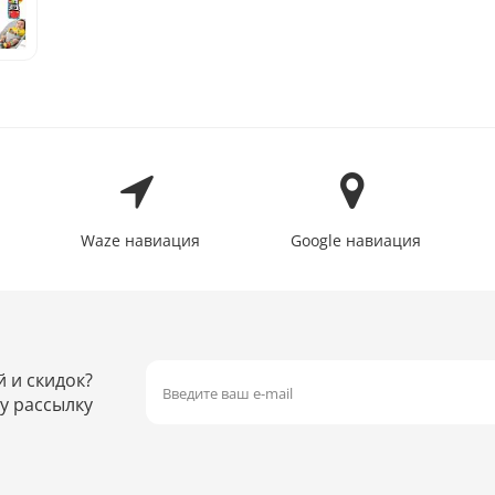
Waze навиация
Google навиация
й и скидок?
у рассылку