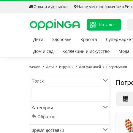
Оплата и доставка
Наше местоположение в Риг
Каталог
Дети
Здоровье
Красота
Супермаркет
Дом и сад
Коллекции и искусство
Мода
Начало
Дети
Игрушки
Для малышей
Погремушки
Погр
Поиск
Категории
Обратно
Время доставки