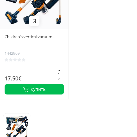
Children's vertical vacuum
cleaner - blue 23544
1442969
17.50€
Купить