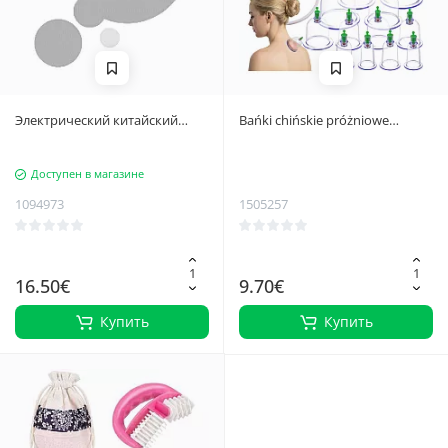
Электрический китайский
Bańki chińskie próżniowe
пузырь - подогревающий
Soulima 27292
массаж, ЖК-дисплей, порт USB-
Доступен в магазине
C, регулировка интенсивности
- пластик черный
1094973
1505257
16.50€
9.70€
Купить
Купить