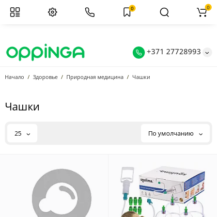
0
0
+371 27728993
Начало
Здоровье
Природная медицина
Чашки
Чашки
25
По умолчанию