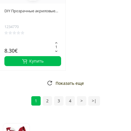
DIY Прозрачные акриловые
шарики, складные, 10 см - 5
шт. в наборе для
1234770
персонализируемых
рождественских украшений
8.30€
Купить
Показать еще
1
2
3
4
>
>|