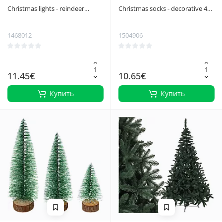
Christmas lights - reindeer
Christmas socks - decorative 4
Ruhhy 24955
pcs Ruhhy 26467
1468012
1504906
11.45€
10.65€
Купить
Купить