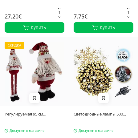
27.20€
7.75€
Купить
Купить
СКИДКА
Регулируемая 95 см
Светодиодные лампы 500
рождественская фигурка
WARM WHITE, FLASH WHITE
гнома Санты с
7787
Доступен в магазине
Доступен в магазине
телескопическими ногами и