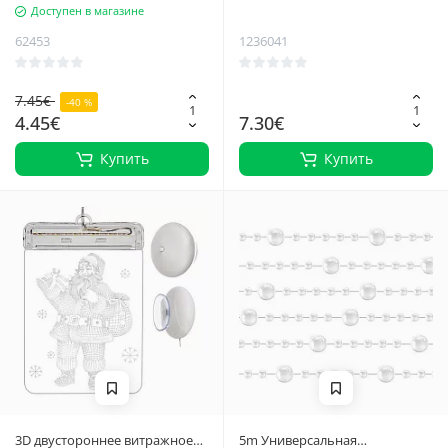
Доступен в магазине
рождественское украшение из
стола для дома и ресторана,
войлока для украшения дома
идеально подходит для
62453
1236041
и подарка
больших праздничных
вечеринок
7.45€
-40 %
4.45€
7.30€
Купить
Купить
3D двустороннее витражное
5m Универсальная