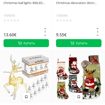
Christmas ball lights 300LED
Christmas decoration 30cm
30m Izoxis 26264
Ruhhy 26470
1505055
1505006
13.60€
9.55€
Купить
Купить