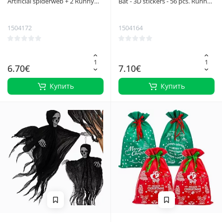
Artificial spiderweb + 2 Ruhhy
Bat - 3D stickers - 56 pcs. Ruhhy
spiders 26074
26026
1504172
1504164
6.70€
7.10€
Купить
Купить