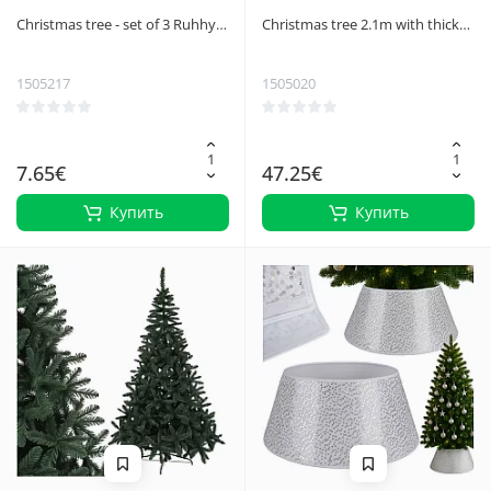
Christmas tree - set of 3 Ruhhy
Christmas tree 2.1m with thick
27091
needles Ruhhy 26668
1505217
1505020
7.65€
47.25€
Купить
Купить