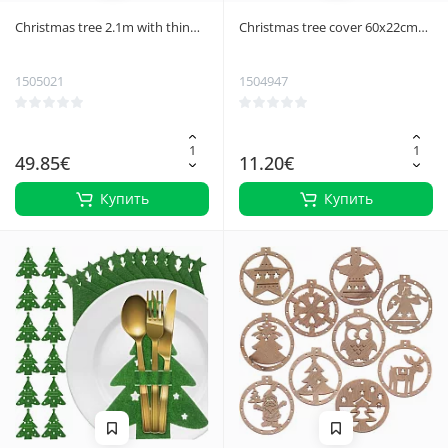
Christmas tree 2.1m with thin
Christmas tree cover 60x22cm
needles Ruhhy 26669
silver Ruhhy 25361
1505021
1504947
49.85€
11.20€
Купить
Купить