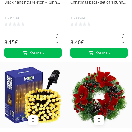
Black hanging skeleton - Ruhhy
Christmas bags - set of 4 Ruhhy
decoration 26125
24961
1504108
1500589
8.15€
8.40€
Купить
Купить