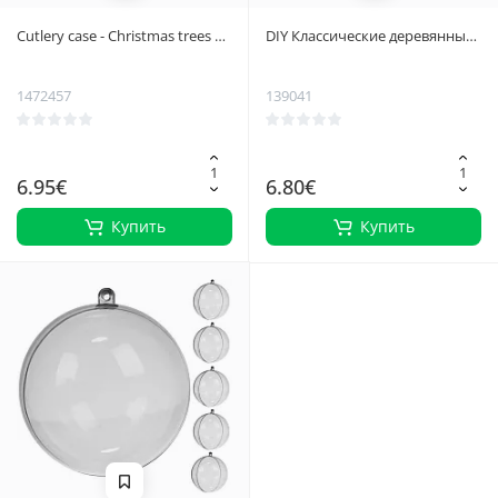
Cutlery case - Christmas trees 12
DIY Классические деревянные
pcs. Ruhhy 24824
рождественские игрушки - 10
шт. в комплекте с бесплатной
1472457
139041
веревкой для подвешивания,
безопасные для детей и
домашних животных
6.95€
6.80€
Купить
Купить