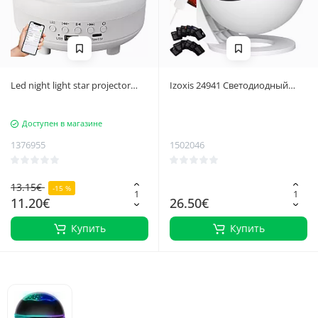
Led night light star projector
Izoxis 24941 Светодиодный
aurora sky projector bluetooth
звездный проектор
speaker
Доступен в магазине
1376955
1502046
13.15€
-15 %
11.20€
26.50€
Купить
Купить