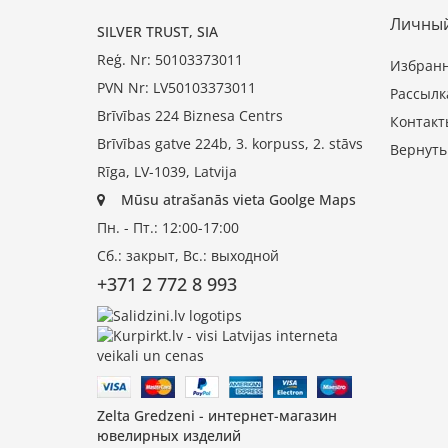
Личный
SILVER TRUST, SIA
Reģ. Nr: 50103373011
Избран
PVN Nr: LV50103373011
Рассылк
Brīvības 224 Biznesa Centrs
Контакт
Brīvības gatve 224b, 3. korpuss, 2. stāvs
Вернуть
Rīga, LV-1039, Latvija
Mūsu atrašanās vieta Goolge Maps
Пн. - Пт.: 12:00-17:00
Сб.: закрыт, Вс.: выходной
+371 2 772 8 993
Zelta Gredzeni - интернет-магазин
ювелирных изделий