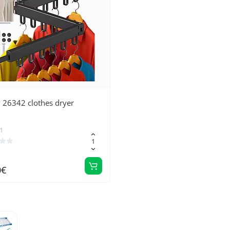
 26342 clothes dryer
1
0€