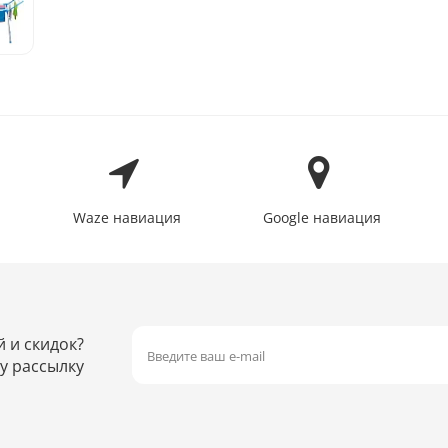
Waze навиация
Google навиация
й и скидок?
у рассылку