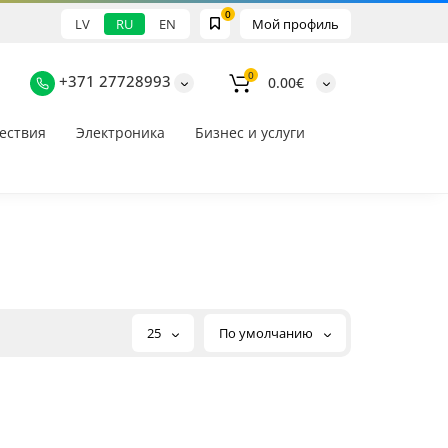
0
LV
RU
EN
Мой профиль
0
+371 27728993
0.00€
ествия
Электроника
Бизнес и услуги
25
По умолчанию