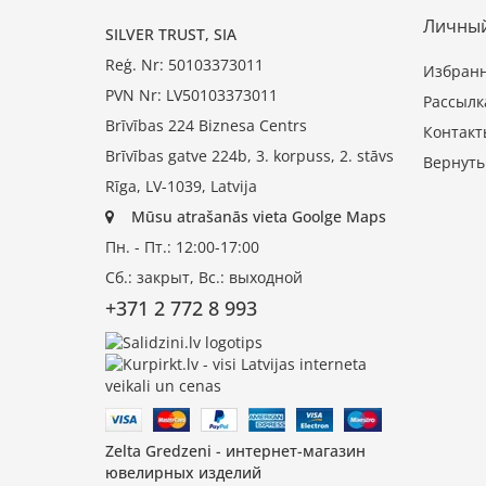
Личный
SILVER TRUST, SIA
Reģ. Nr: 50103373011
Избран
PVN Nr: LV50103373011
Рассылк
Brīvības 224 Biznesa Centrs
Контакт
Brīvības gatve 224b, 3. korpuss, 2. stāvs
Вернуть
Rīga, LV-1039, Latvija
Mūsu atrašanās vieta Goolge Maps
Пн. - Пт.: 12:00-17:00
Сб.: закрыт, Вс.: выходной
+371 2 772 8 993
Zelta Gredzeni - интернет-магазин
ювелирных изделий