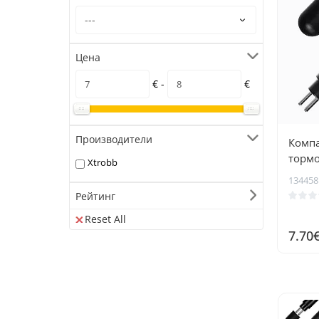
Цена
€ -
€
Производители
Компа
тормо
Xtrobb
инди
134458
5LED
Рейтинг
Reset All
7.70