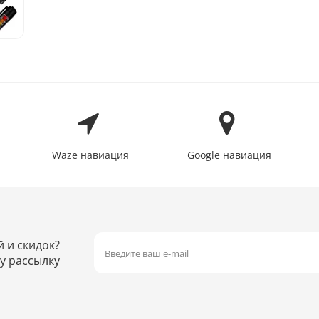
Waze навиация
Google навиация
й и скидок?
у рассылку