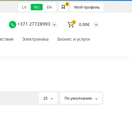
0
LV
RU
EN
Мой профиль
0
+371 27728993
0.00€
ествия
Электроника
Бизнес и услуги
25
По умолчанию