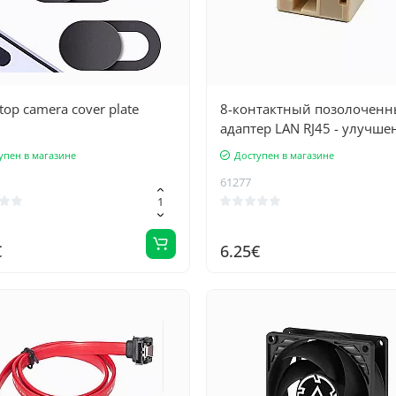
top camera cover plate
8-контактный позолочен
адаптер LAN RJ45 - улучше
качество сигнала и
упен в магазине
Доступен в магазине
универсальный кабельны
61277
разъем для сетевого
оборудования
€
6.25€