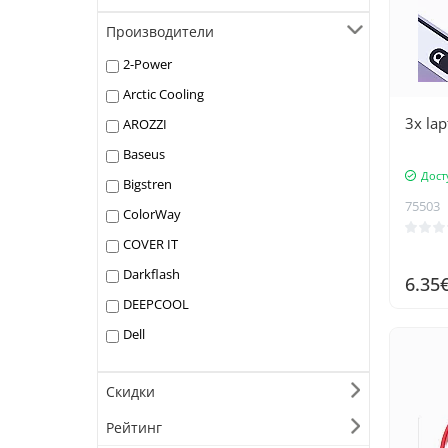
Производители
2-Power
Arctic Cooling
3x lap
AROZZI
Baseus
Дост
Bigstren
75503
ColorWay
COVER IT
Darkflash
6.35
DEEPCOOL
Dell
DeLock
Скидки
Digitus
Dunmoon
Рейтинг