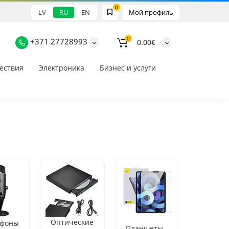
0
LV
RU
EN
Мой профиль
0
+371 27728993
0.00€
ествия
Электроника
Бизнес и услуги
Оптические
фоны
Планшеты