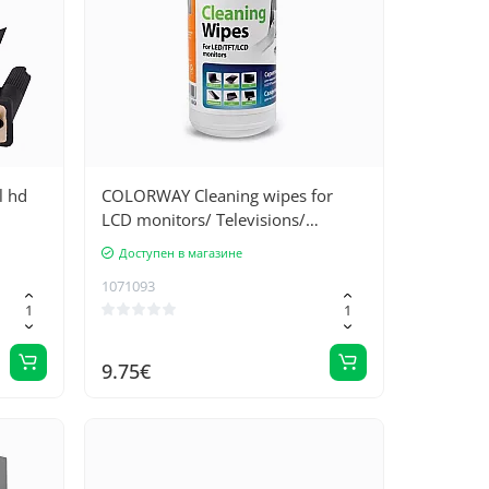
l hd
COLORWAY Cleaning wipes for
LCD monitors/ Televisions/
Notebooks
Доступен в магазине
1071093
9.75€