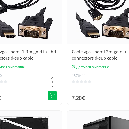
vga - hdmi 1.3m gold full hd
Cable vga - hdmi 2m gold ful
tors d-sub cable
connectors d-sub cable
упен в магазине
Доступен в магазине
0
1376411
€
7.20€