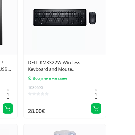
 /
DELL KM3322W Wireless
xUSB
Keyboard and Mouse
c
US/International
Доступен в магазине
1089690
28.00€