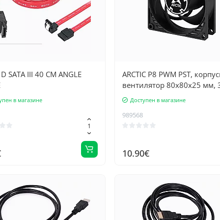
D SATA III 40 CM ANGLE
ARCTIC P8 PWM PST, корпу
E
вентилятор 80x80x25 мм, 
об/мин, 4 контакта
упен в магазине
Доступен в магазине
989568
€
10.90€