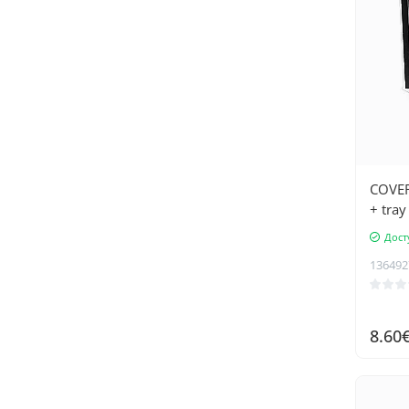
COVER
+ tray
Дост
136492
8.60