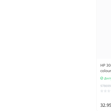
HP 30
colour
Дост
978699
32.9