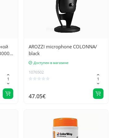
сной
AROZZI microphone COLONNA/
3000
black
Доступен в магазине
1076502
47.05€