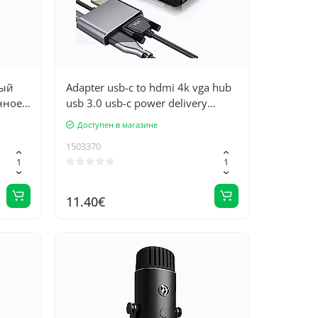
ный
Adapter usb-c to hdmi 4k vga hub
нное
usb 3.0 usb-c power delivery
adapter
Доступен в магазине
й
1503370
11.40€