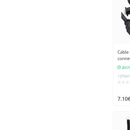
Tenda
TP-Link
UGREEN
UNIQ
Vention
Cable 
connec
Дост
137641
7.10