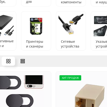
бук,
для
компоненты
и нау
ноутбуков
ативные
Принтеры
Сетевые
Указы
и и
и сканеры
устройства
устрой
ть
ХИТ ПРОДАЖ