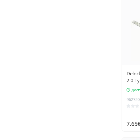
Deloc
2.0 Ty
проз
Дост
962720
7.65