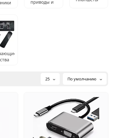
приводы и
шники
носители
вающие
ства
25
По умолчанию