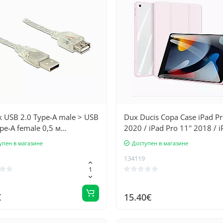
k USB 2.0 Type-A male > USB
Dux Ducis Copa Case iPad Pr
pe-A female 0,5 м
2020 / iPad Pro 11'' 2018 / 
рачный
Pro 11'' 2021 Smart Cover w
упен в магазине
Доступен в магазине
Stand Pink
134119
€
15.40€