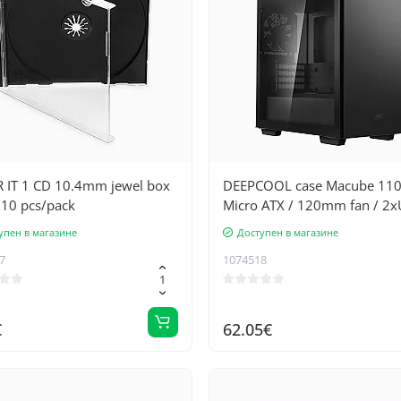
 IT 1 CD 10.4mm jewel box
DEEPCOOL case Macube 110
 10 pcs/pack
Micro ATX / 120mm fan / 2
3.0 / glass side with magneti
упен в магазине
Доступен в магазине
attachment / black
7
1074518
€
62.05€