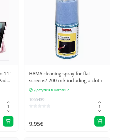
o 11''
HAMA cleaning spray for flat
iPad
screens/ 200 ml/ including a cloth
ith
Доступен в магазине
1065439
9.95€