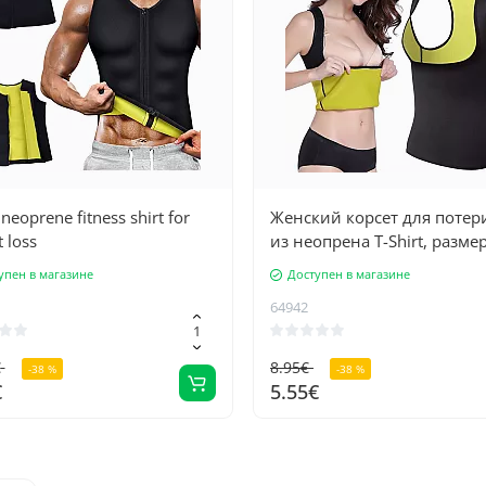
neoprene fitness shirt for
Женский корсет для потер
 loss
из неопрена T-Shirt, разме
упен в магазине
Доступен в магазине
64942
€
8.95€
-38 %
-38 %
€
5.55€