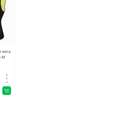
и веса
р M