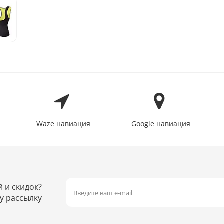
Waze навиация
Google навиация
й и скидок?
у рассылку