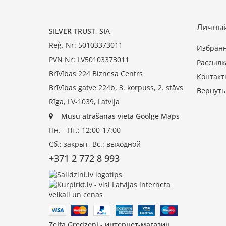
Личный
SILVER TRUST, SIA
Reģ. Nr: 50103373011
Избран
PVN Nr: LV50103373011
Рассылк
Brīvības 224 Biznesa Centrs
Контакт
Brīvības gatve 224b, 3. korpuss, 2. stāvs
Вернуть
Rīga, LV-1039, Latvija
Mūsu atrašanās vieta Goolge Maps
Пн. - Пт.: 12:00-17:00
Сб.: закрыт, Вс.: выходной
+371 2 772 8 993
Zelta Gredzeni - интернет-магазин