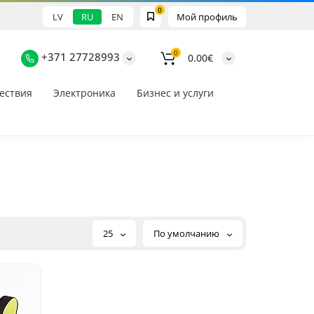
0
LV
RU
EN
Мой профиль
0
+371 27728993
0.00€
ествия
Электроника
Бизнес и услуги
25
По умолчанию