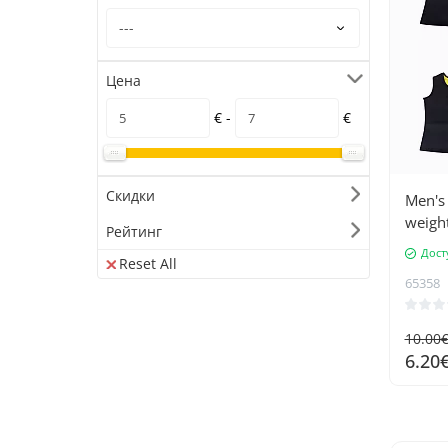
Цена
€ -
€
Скидки
Men's 
weight
Рейтинг
Дост
Reset All
65358
10.00
6.20