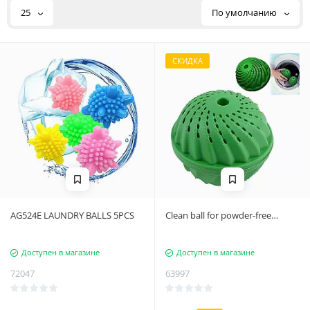
25
По умолчанию
СКИДКА
AG524E LAUNDRY BALLS 5PCS
Clean ball for powder-free
laundry 1500
Доступен в магазине
Доступен в магазине
72047
63997