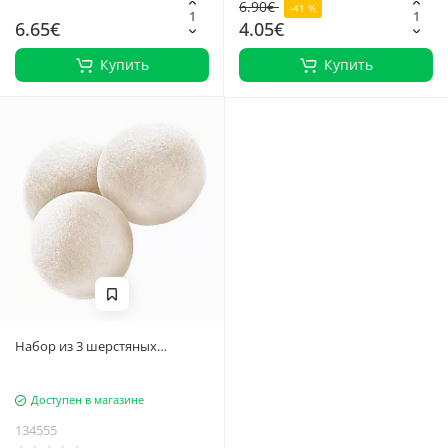
6.90€
-41 %
6.65€
4.05€
Купить
Купить
Набор из 3 шерстяных
шариков для сушильных
машин для предотвращения
Доступен в магазине
сбивания одежды и смягчения
стирки
134555