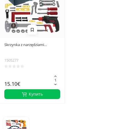
Skrzynka z narzędziami
zabawkowa 26694
1505277
15.10€
Купить