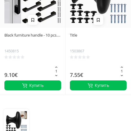
Black furniture handle - 10 pcs.
Title
Ruhhy 24190
1450815
1503867
9.10€
7.55€
Купить
Купить