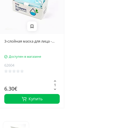
3-слойная маска для лица -
высокоэффективный фильтр
для защиты органов дыхания,
Доступен в магазине
универсальный размер,
удобная и регулируемая,
62604
высокая
воздухопроницаемость, 15 шт,
синий, упаковка
6.30€
Купить