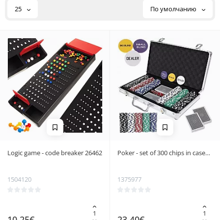
25
По умолчанию
Logic game - code breaker 26462
Poker - set of 300 chips in case
HQ 23528
1504120
1375977
10.25€
23.40€