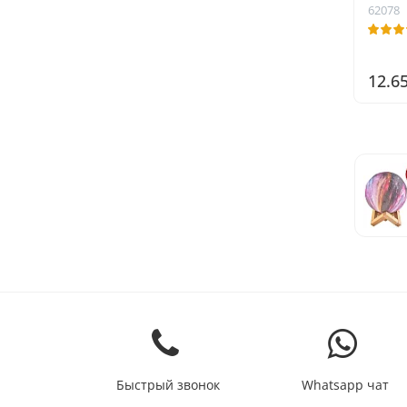
декор
62078
дист
эколо
идеал
12.6
и жи
Быстрый звонок
Whatsapp чат