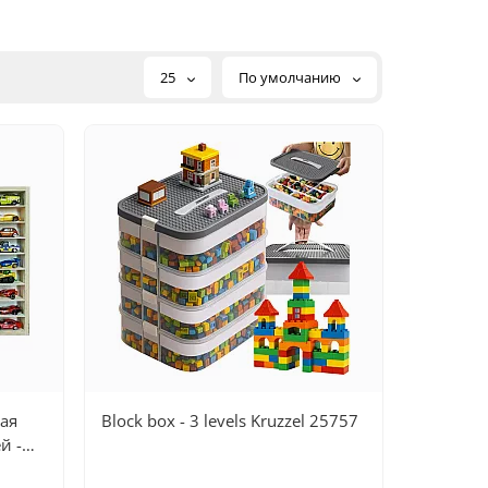
25
По умолчанию
ая
Block box - 3 levels Kruzzel 25757
й -
я