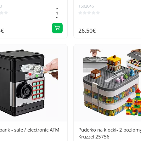
0
1502046
5€
26.50€
bank - safe / electronic ATM
Pudełko na klocki- 2 poziom
5
Kruzzel 25756