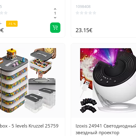
игрушечных автомобилей
5
1098408
€
-15 %
0€
23.15€
box - 5 levels Kruzzel 25759
Izoxis 24941 Светодиодны
звездный проектор