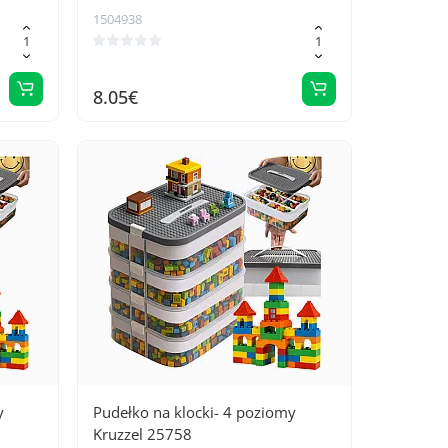
1504938
8.05€
y
Pudełko na klocki- 4 poziomy
Kruzzel 25758