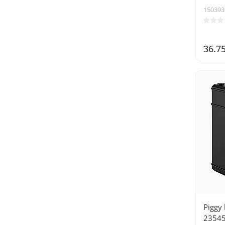
150393
36.7
Piggy 
2354