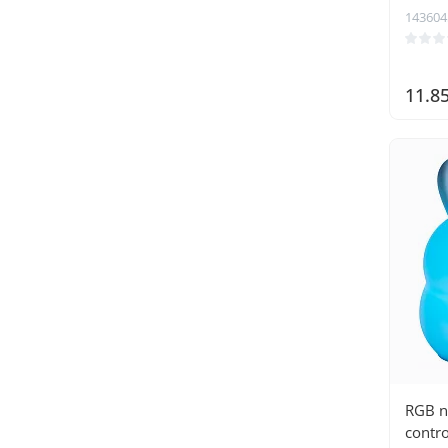
143604
11.8
RGB n
contro