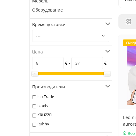
Мебель
Оборудование
Время доставки
СКИД
Цена
€ -
€
Производители
Iso Trade
Izoxis
KRUZZEL
Led ni
aurora
Ruhhy
speak
Дост