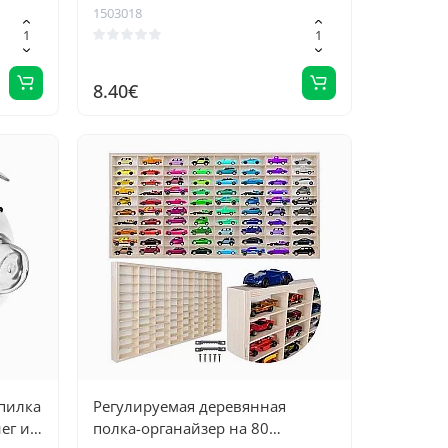
тивных
1503018
8.40€
пилка
Регулируемая деревянная
ег и
полка-органайзер на 80