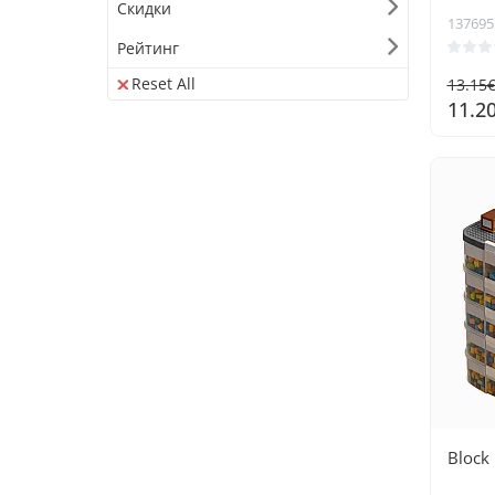
Скидки
137695
Рейтинг
Reset All
13.15
11.2
Block 