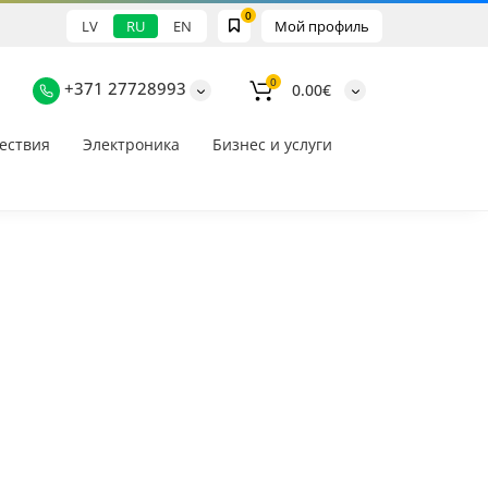
0
LV
RU
EN
Мой профиль
0
+371 27728993
0.00€
ествия
Электроника
Бизнес и услуги