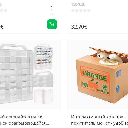
6
1504039
0€
32.70€
ий органайзер на 46
Интерактивный котенок -
нок с закрывающейся
похититель монет - удобн