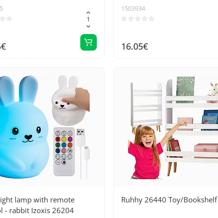
5
1503934
5€
16.05€
ight lamp with remote
Ruhhy 26440 Toy/Bookshelf
l - rabbit Izoxis 26204