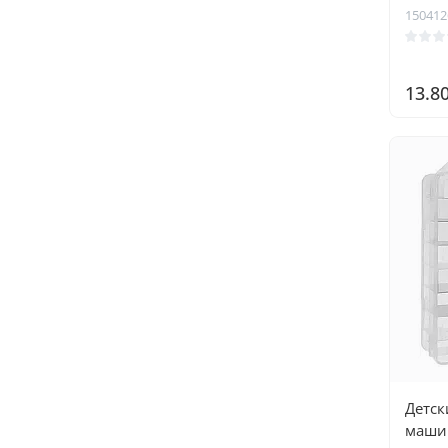
150412
13.8
Детск
маши