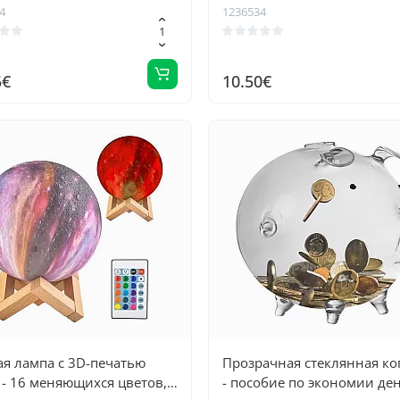
й для чемоданов -
детей копилка для эффек
4
1236534
оронний чемоданчик для
сбережений и обучения
ечных машинок Mini
5€
10.50€
я лампа с 3D-печатью
Прозрачная стеклянная ко
- 16 меняющихся цветов,
- пособие по экономии ден