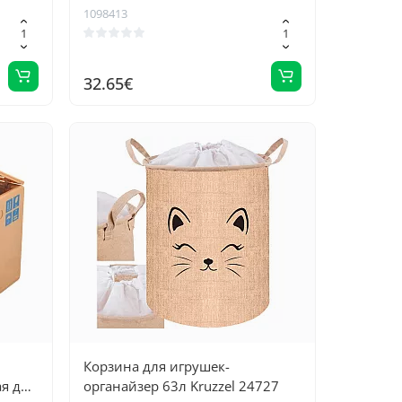
автомобилей - 90
1098413
32.65€
Корзина для игрушек-
ая для
органайзер 63л Kruzzel 24727