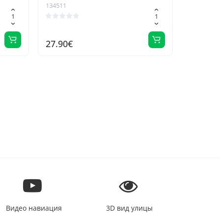
нтный
отделений для коллекции
134511
ный
детских игрушек, простое
слых
настенное крепление
27.90€
Видео навиация
3D вид улицы