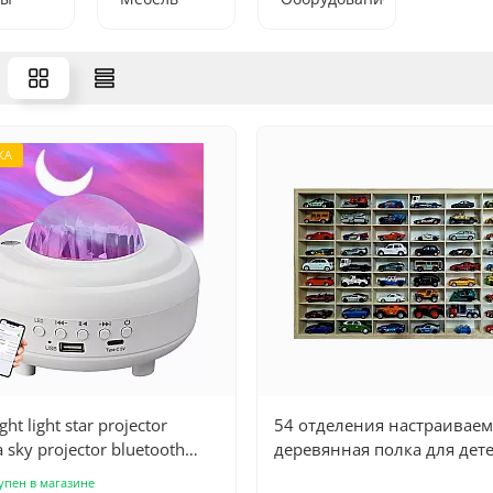
КА
ght light star projector
54 отделения настраиваем
 sky projector bluetooth
деревянная полка для дете
er
настенный органайзер дл
упен в магазине