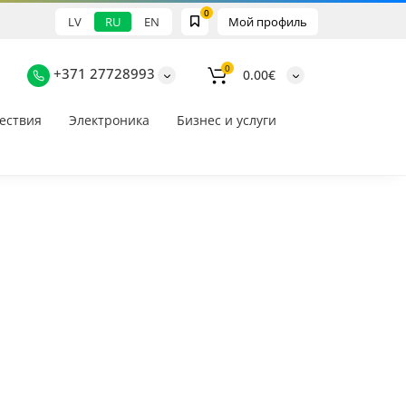
0
LV
RU
EN
Мой профиль
0
+371 27728993
0.00€
ествия
Электроника
Бизнес и услуги