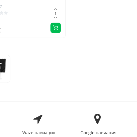
7
€
Waze навиация
Google навиация