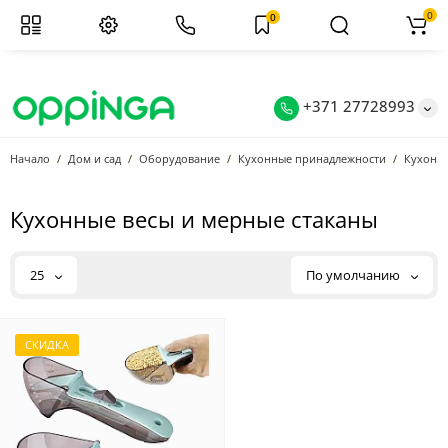
0
0
+371 27728993
Начало
Дом и сад
Оборудование
Кухонные принадлежности
Кухонны
Кухонные весы и мерные стаканы
25
По умолчанию
СКИДКА