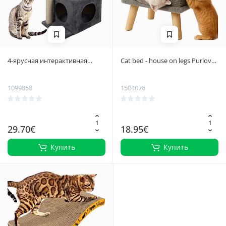
4-ярусная интерактивная
Cat bed - house on legs Purlov
когтеточка для кошек серого
26215
цвета - снижающая стресс,
1099858
1504076
безопасная для мебели, центр
развлечений для кошек, 71 см
29.70€
18.95€
Купить
Купить