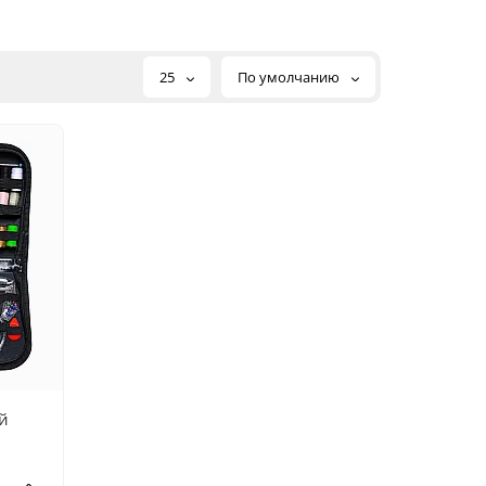
25
По умолчанию
й
м -