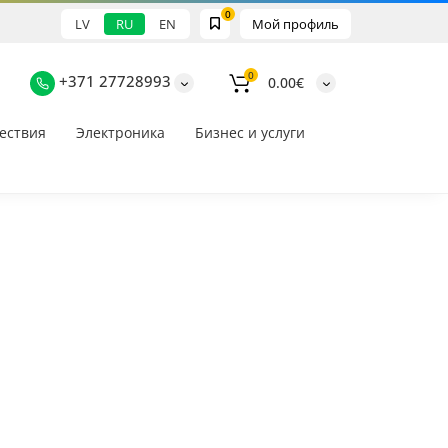
0
LV
RU
EN
Мой профиль
0
+371 27728993
0.00€
ествия
Электроника
Бизнес и услуги