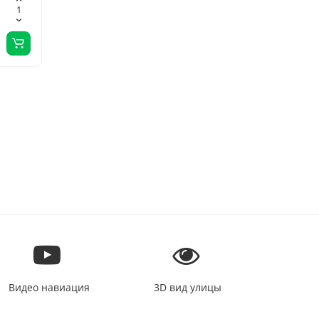
 и
Видео навиация
3D вид улицы