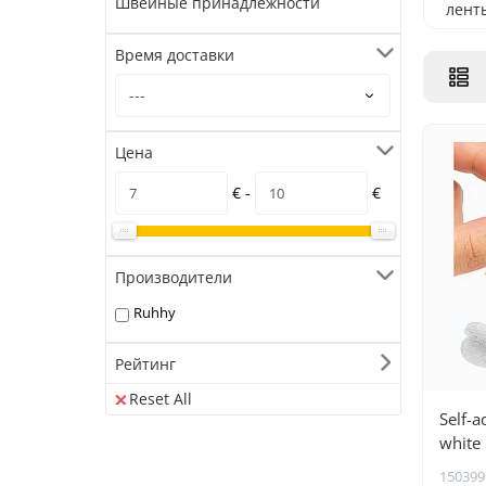
Швейные принадлежности
лент
Время доставки
Цена
€ -
€
Производители
Ruhhy
Рейтинг
Reset All
Self-
white
150399