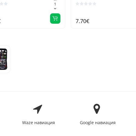
идеально подходит для
начинающих, путешествий
экстренных случаев
€
7.70€
Waze навиация
Google навиация