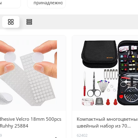
ы
принадлежности
adhesive Velcro 18mm 500pcs
Компактный многоцветны
 Ruhhy 25884
швейный набор из 70
предметов с черным чехло
9
62402