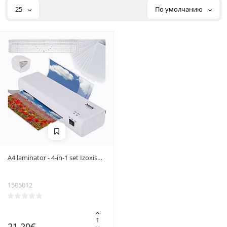
25
По умолчанию
A4 laminator - 4-in-1 set Izoxis
25417
1505012
21.20€