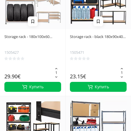
Storage rack - 180x100x60
Storage rack - black 180x90x40
Bigstreen
Bigstreen
1505427
1505471
29.90€
23.15€
Купить
Купить