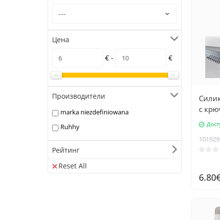
Цена
€ -
€
Производители
Силик
с крю
marka niezdefiniowana
Дост
Ruhhy
101929
Рейтинг
Reset All
6.80