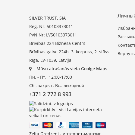
Личный
SILVER TRUST, SIA
Reģ. Nr: 50103373011
Избран
PVN Nr: LV50103373011
Рассылк
Brīvības 224 Biznesa Centrs
Контакт
Brīvības gatve 224b, 3. korpuss, 2. stāvs
Вернуть
Rīga, LV-1039, Latvija
Mūsu atrašanās vieta Goolge Maps
Пн. - Пт.: 12:00-17:00
Сб.: закрыт, Вс.: выходной
+371 2 772 8 993
Zelta Gredzeni - интернет-магазин