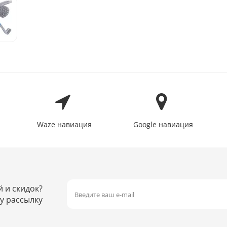
Waze навиация
Google навиация
й и скидок?
у рассылку