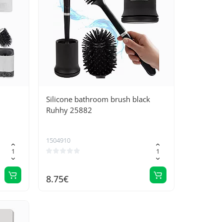
Silicone bathroom brush black
Ruhhy 25882
1504910
8.75€