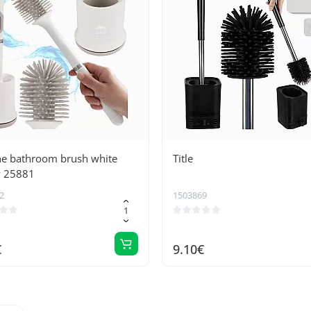
one bathroom brush white
Title
 25881
2
1503869
€
9.10€