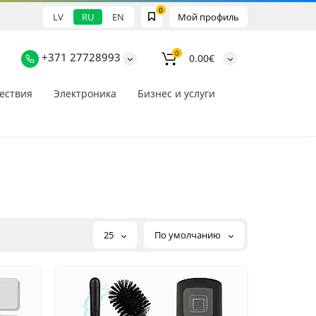
0
LV
RU
EN
Мой профиль
0
+371 27728993
0.00€
ествия
Электроника
Бизнес и услуги
25
По умолчанию