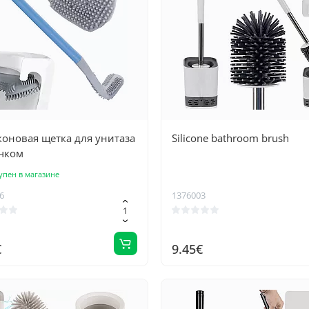
оновая щетка для унитаза
Silicone bathroom brush
чком
упен в магазине
6
1376003
€
9.45€