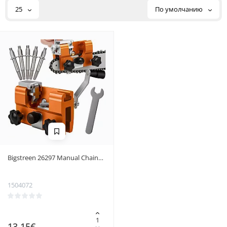
25
По умолчанию
Bigstreen 26297 Manual Chain
Sharpener
1504072
13.15€