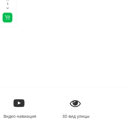
ухода
Видео навиация
3D вид улицы