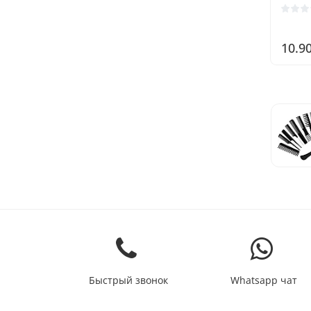
мужчи
включ
расче
10.9
футля
Быстрый звонок
Whatsapp чат