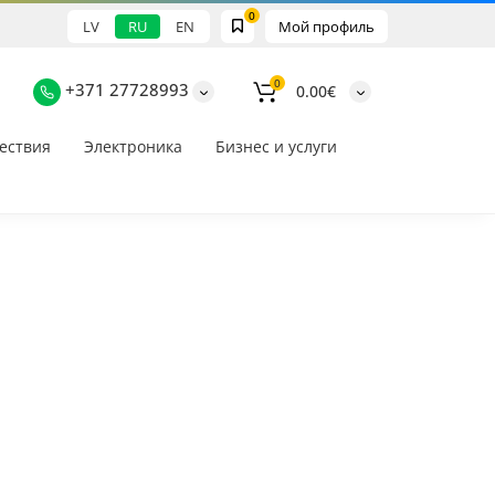
0
LV
RU
EN
Мой профиль
0
+371 27728993
0.00€
ествия
Электроника
Бизнес и услуги