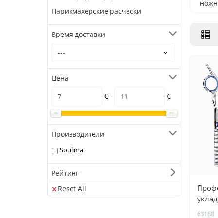
ножн
Парикмахерские расчески
ножн
прор
Время доставки
Цена
€ -
€
Производители
Soulima
Рейтинг
Проф
Reset All
уклад
предм
63188