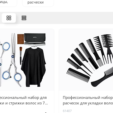
ицы,
расчески
ицы для
еживания
ессиональный набор для
Профессиональный набор
ки и стрижки волос из 7
расчесок для укладки воло
етов - универсальный для
10 предметов - термостойк
61407