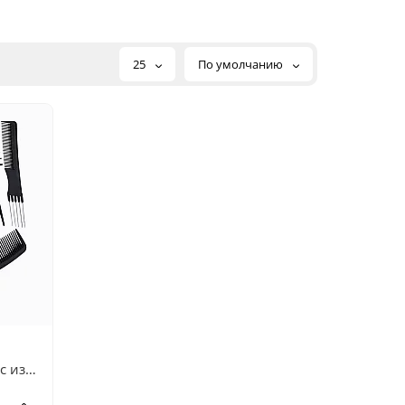
25
По умолчанию
с из
ие, с