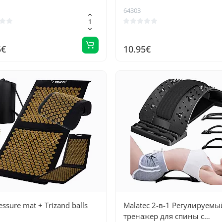
зеленый
64303
5€
10.95€
ssure mat + Trizand balls
Malatec 2-в-1 Регулируемы
тренажер для спины с