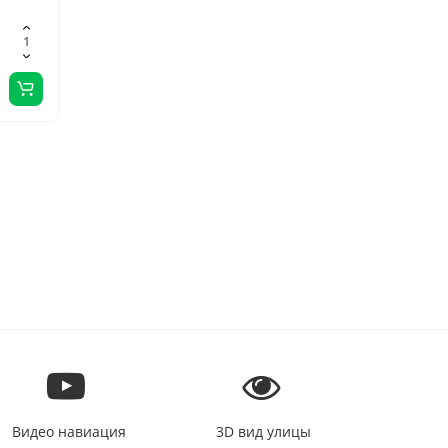
 в
и для
Видео навиация
3D вид улицы