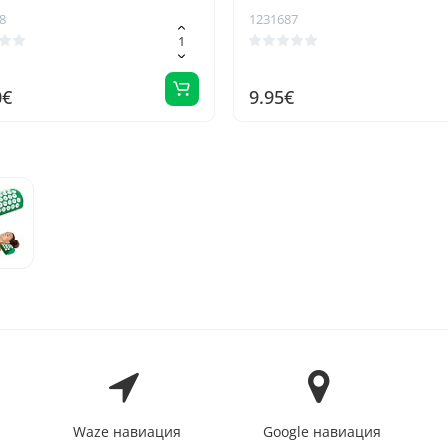
акупрессурным массажем -
8
1231687
облегчение боли, помощь
гибкости, корректор осанк
мужчин и женщин
0€
9.95€
Waze навиация
Google навиация