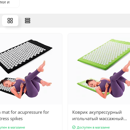
ики и
шки
 mat for acupressure for
Коврик акупрессурный
tress spikes
игольчатый массажный
65х40см, аппликатор Кузн
упен в магазине
Доступен в магазине