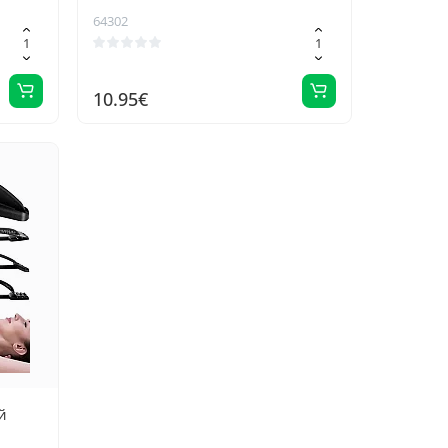
синий
64302
10.95€
й