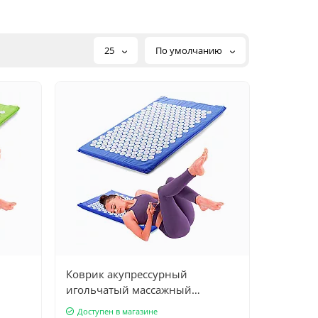
25
По умолчанию
Коврик акупрессурный
игольчатый массажный
ецова,
65х40см, аппликатор Кузнецова,
Доступен в магазине