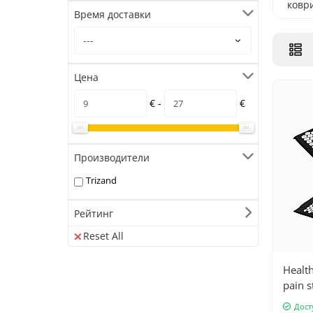
ковр
Время доставки
поду
Цена
€ -
€
Производители
Trizand
Рейтинг
Reset All
Health
pain s
Дост