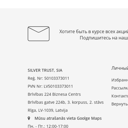
Хотите быть в курсе всех акци
Подпишитесь на наш
Личный
SILVER TRUST, SIA
Reģ. Nr: 50103373011
Избран
PVN Nr: LV50103373011
Рассылк
Brīvības 224 Biznesa Centrs
Контакт
Brīvības gatve 224b, 3. korpuss, 2. stāvs
Вернуть
Rīga, LV-1039, Latvija
Mūsu atrašanās vieta Goolge Maps
Пн. - Пт.: 12:00-17:00