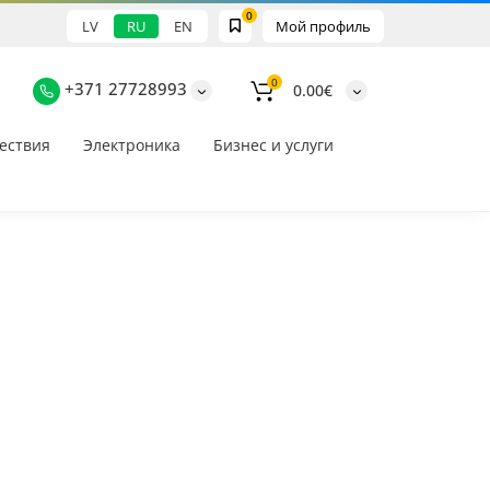
0
LV
RU
EN
Мой профиль
0
+371 27728993
0.00€
ествия
Электроника
Бизнес и услуги