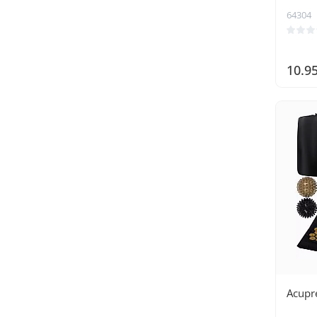
64304
10.9
Acupre